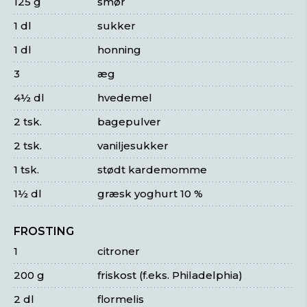
125 g
smør
1 dl
sukker
1 dl
honning
3
æg
4½ dl
hvedemel
2 tsk.
bagepulver
2 tsk.
vaniljesukker
1 tsk.
stødt kardemomme
1½ dl
græsk yoghurt 10 %
FROSTING
1
citroner
200 g
friskost (f.eks. Philadelphia)
2 dl
flormelis