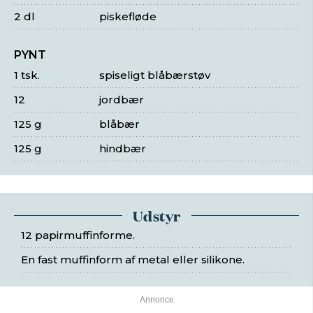
2 dl
piskefløde
PYNT
1 tsk.
spiseligt blåbærstøv
12
jordbær
125 g
blåbær
125 g
hindbær
Udstyr
12 papirmuffinforme.
En fast muffinform af metal eller silikone.