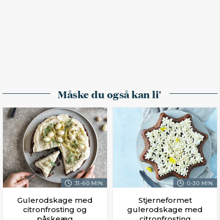
Måske du også kan li'
31-60 MIN.
0-30 MIN.
Gulerodskage med
Stjerneformet
citronfrosting og
gulerodskage med
påskeæg
citronfrosting