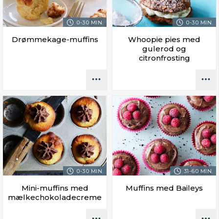
0-30 MIN.
0-30 MIN.
Drømmekage-muffins
Whoopie pies med
gulerod og
citronfrosting
0-30 MIN.
31-60 MIN.
Mini-muffins med
Muffins med Baileys
mælkechokoladecreme