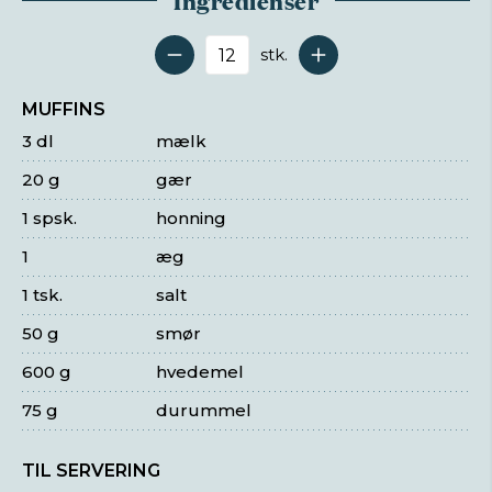
Ingredienser
stk.
Antal serveringer
MUFFINS
3 dl
mælk
20 g
gær
1 spsk.
honning
1
æg
1 tsk.
salt
50 g
smør
600 g
hvedemel
75 g
durummel
TIL SERVERING