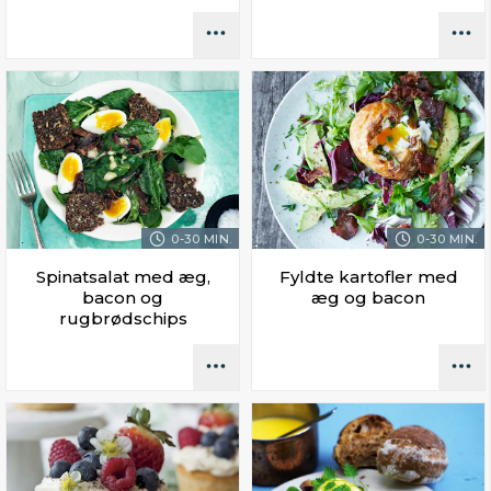
0-30 MIN.
0-30 MIN.
Spinatsalat med æg,
Fyldte kartofler med
bacon og
æg og bacon
rugbrødschips