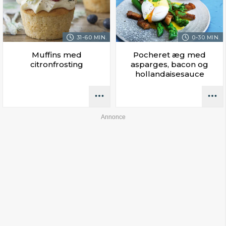
31-60 MIN.
0-30 MIN.
Muffins med
Pocheret æg med
citronfrosting
asparges, bacon og
hollandaisesauce