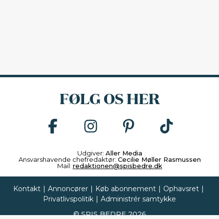
FØLG OS HER
Udgiver:
Aller Media
Ansvarshavende chefredaktør:
Cecilie Møller Rasmussen
Mail:
redaktionen@spisbedre.dk
Kontakt
|
Annoncører
|
Køb abonnement
|
Ophavsret
|
Privatlivspolitik
|
Administrér samtykke
©
SPIS BEDRE
2026