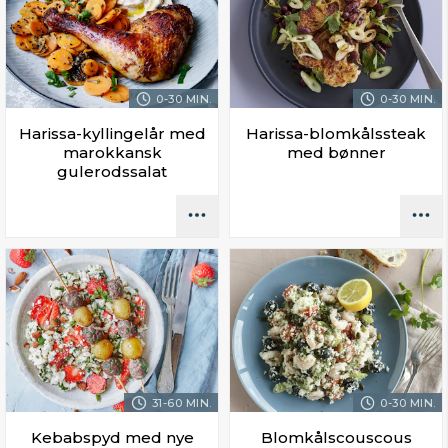
0-30 MIN.
0-30 MIN.
Harissa-kyllingelår med
Harissa-blomkålssteak
marokkansk
med bønner
gulerodssalat
31-60 MIN.
0-30 MIN.
Kebabspyd med nye
Blomkålscouscous