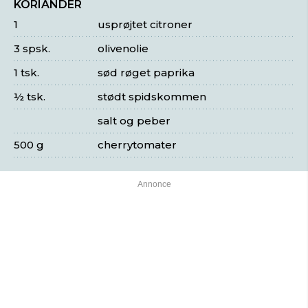
KORIANDER
1
usprøjtet citroner
3 spsk.
olivenolie
1 tsk.
sød røget paprika
½ tsk.
stødt spidskommen
salt og peber
500 g
cherrytomater