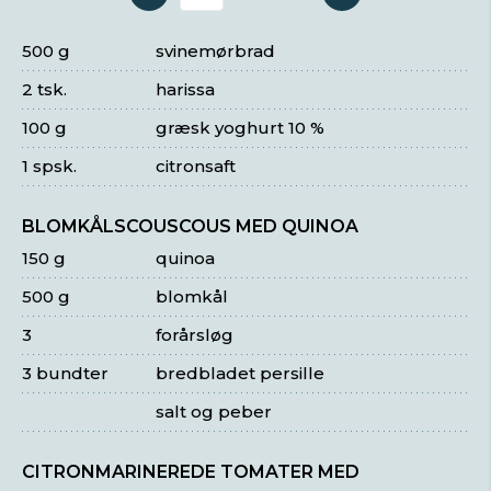
Antal serveringer
500 g
svinemørbrad
2 tsk.
harissa
100 g
græsk yoghurt 10 %
1 spsk.
citronsaft
BLOMKÅLSCOUSCOUS MED QUINOA
150 g
quinoa
500 g
blomkål
3
forårsløg
3 bundter
bredbladet persille
salt og peber
CITRONMARINEREDE TOMATER MED