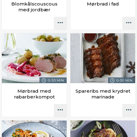
Blomkålscouscous
Mørbrad i fad
med jordbær
0-30 MIN.
0-30 MIN.
Mørbrad med
Spareribs med krydret
rabarberkompot
marinade