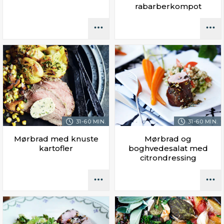
rabarberkompot
31-60 MIN.
31-60 MIN.
Mørbrad med knuste
Mørbrad og
kartofler
boghvedesalat med
citrondressing