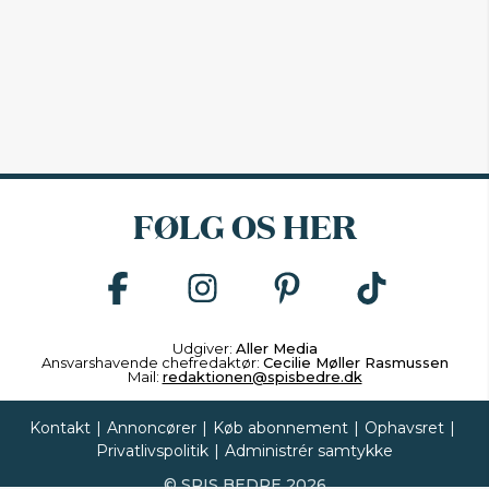
FØLG OS HER
Udgiver:
Aller Media
Ansvarshavende chefredaktør:
Cecilie Møller Rasmussen
Mail:
redaktionen@spisbedre.dk
Kontakt
|
Annoncører
|
Køb abonnement
|
Ophavsret
|
Privatlivspolitik
|
Administrér samtykke
©
SPIS BEDRE
2026