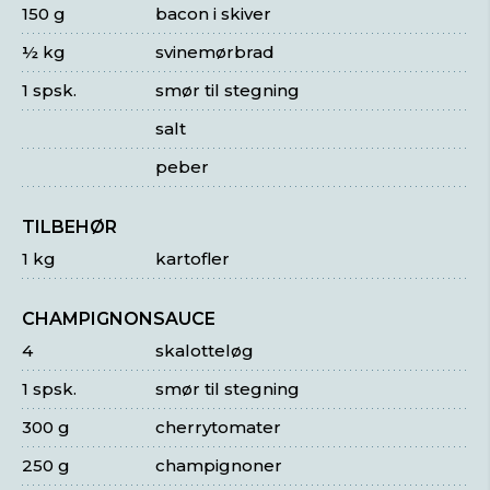
150 g
bacon i skiver
½ kg
svinemørbrad
1 spsk.
smør til stegning
salt
peber
TILBEHØR
1 kg
kartofler
CHAMPIGNONSAUCE
4
skalotteløg
1 spsk.
smør til stegning
300 g
cherrytomater
250 g
champignoner