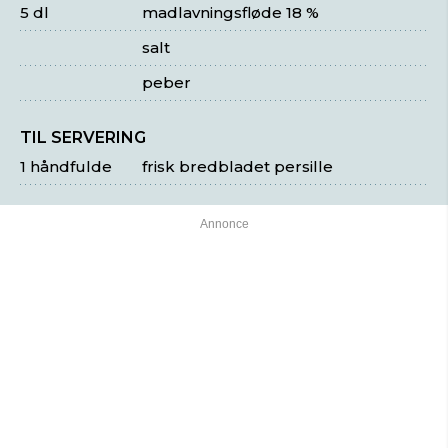
5 dl
madlavningsfløde 18 %
salt
peber
TIL SERVERING
1 håndfulde
frisk bredbladet persille