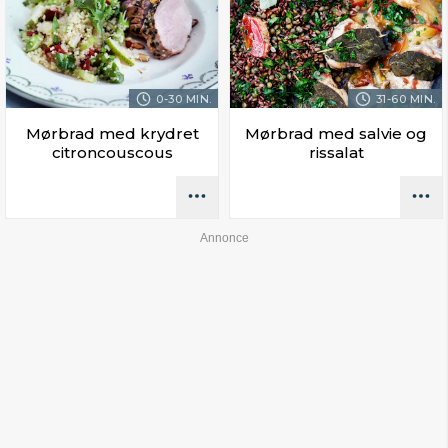
0-30 MIN.
31-60 MIN.
Mørbrad med krydret
Mørbrad med salvie og
citroncouscous
rissalat