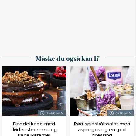
Måske du også kan li'
31-60 MIN.
0-30 MIN.
Daddelkage med
Rød spidskålssalat med
flødeostecreme og
asparges og en god
kanelkaramel
dressing