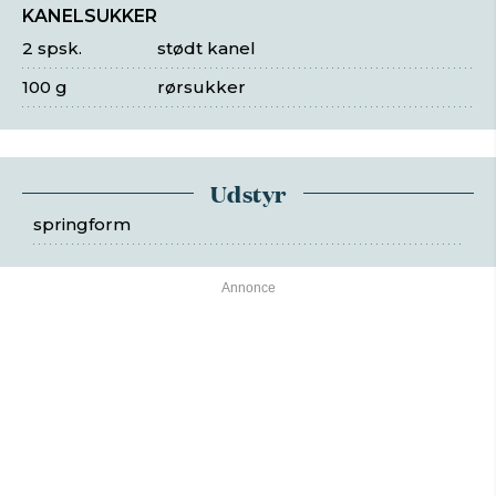
KANELSUKKER
2 spsk.
stødt kanel
100 g
rørsukker
Udstyr
springform