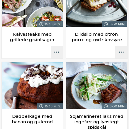
0-30 MIN.
0-30 MIN.
Kalvesteaks med
Dildsild med citron,
grillede grøntsager
porre og rød skovsyre
0-30 MIN.
0-30 MIN.
Daddelkage med
Sojamarineret laks med
banan og gulerod
ingefær og lynstegt
spidskål