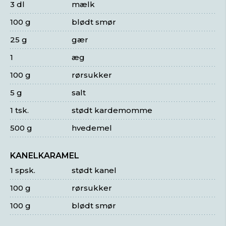
3 dl
mælk
100 g
blødt smør
25 g
gær
1
æg
100 g
rørsukker
5 g
salt
1 tsk.
stødt kardemomme
500 g
hvedemel
KANELKARAMEL
1 spsk.
stødt kanel
100 g
rørsukker
100 g
blødt smør