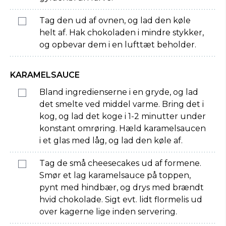
Tag den ud af ovnen, og lad den køle
helt af. Hak chokoladen i mindre stykker,
og opbevar dem i en lufttæt beholder.
KARAMELSAUCE
Bland ingredienserne i en gryde, og lad
det smelte ved middel varme. Bring det i
kog, og lad det koge i 1-2 minutter under
konstant omrøring. Hæld karamelsaucen
i et glas med låg, og lad den køle af.
Tag de små cheesecakes ud af formene.
Smør et lag karamelsauce på toppen,
pynt med hindbær, og drys med brændt
hvid chokolade. Sigt evt. lidt flormelis ud
over kagerne lige inden servering.