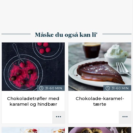
Måske du også kan li'
31-60 MIN.
31-60 MIN.
Chokoladetrøfler med
Chokolade-karamel-
karamel og hindbær
tærte