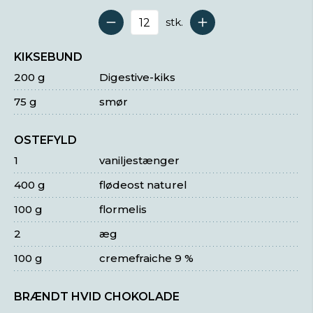
stk.
Antal serveringer
KIKSEBUND
200 g
Digestive-kiks
75 g
smør
OSTEFYLD
1
vaniljestænger
400 g
flødeost naturel
100 g
flormelis
2
æg
100 g
cremefraiche 9 %
BRÆNDT HVID CHOKOLADE