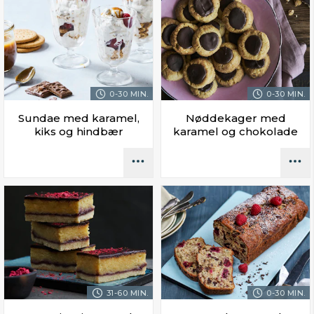
0-30 MIN.
0-30 MIN.
Sundae med karamel,
Nøddekager med
kiks og hindbær
karamel og chokolade
31-60 MIN.
0-30 MIN.