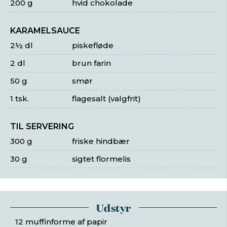
200 g
hvid chokolade
KARAMELSAUCE
2½ dl
piskefløde
2 dl
brun farin
50 g
smør
1 tsk.
flagesalt (valgfrit)
TIL SERVERING
300 g
friske hindbær
30 g
sigtet flormelis
Udstyr
12 muffinforme af papir