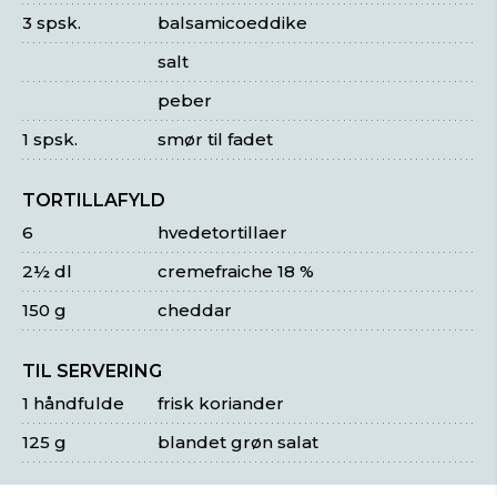
3 spsk.
balsamicoeddike
salt
peber
1 spsk.
smør til fadet
TORTILLAFYLD
6
hvedetortillaer
2½ dl
cremefraiche 18 %
150 g
cheddar
TIL SERVERING
1 håndfulde
frisk koriander
125 g
blandet grøn salat