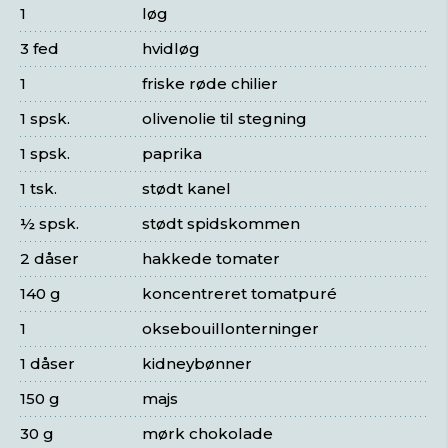
1
løg
3 fed
hvidløg
1
friske røde chilier
1 spsk.
olivenolie til stegning
1 spsk.
paprika
1 tsk.
stødt kanel
½ spsk.
stødt spidskommen
2 dåser
hakkede tomater
140 g
koncentreret tomatpuré
1
oksebouillonterninger
1 dåser
kidneybønner
150 g
majs
30 g
mørk chokolade