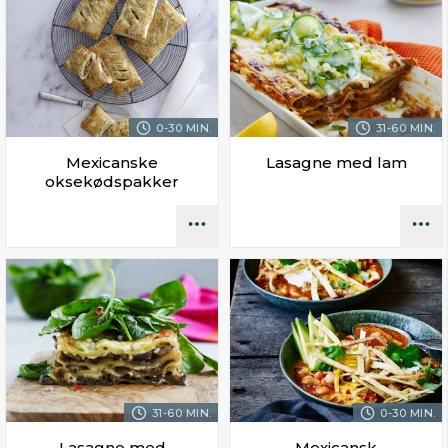
0-30 MIN.
31-60 MIN.
Mexicanske
Lasagne med lam
oksekødspakker
31-60 MIN.
0-30 MIN.
Lasagne med
Mexicansk