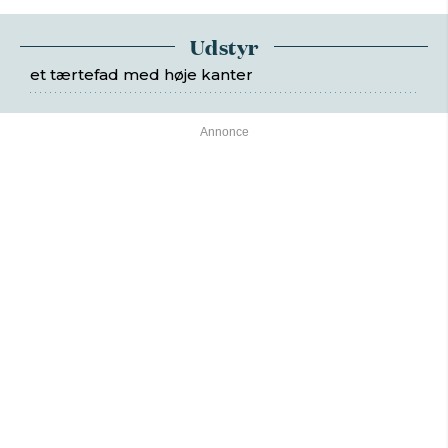
Udstyr
et tærtefad med høje kanter