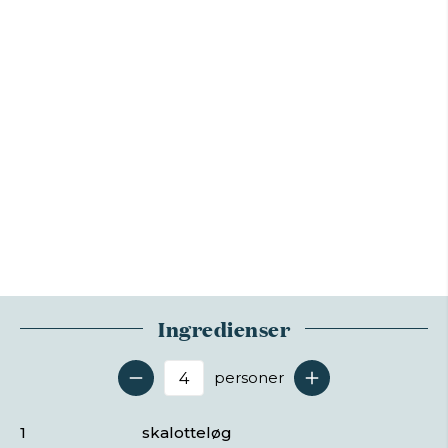
Ingredienser
personer
Antal serveringer
1
skalotteløg