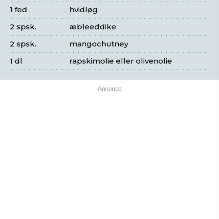
1 fed
hvidløg
2 spsk.
æbleeddike
2 spsk.
mangochutney
1 dl
rapskimolie eller olivenolie