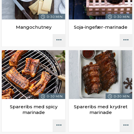
0-30 MIN.
0-30 MIN.
Mangochutney
Soja-ingefær-marinade
0-30 MIN.
0-30 MIN.
Spareribs med spicy
Spareribs med krydret
marinade
marinade