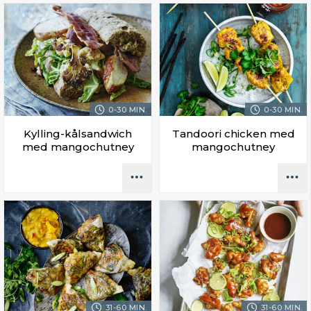
0-30 MIN.
0-30 MIN.
Kylling-kålsandwich
Tandoori chicken med
med mangochutney
mangochutney
31-60 MIN.
31-60 MIN.