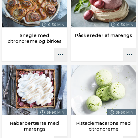
0-30 MIN.
0-30 MIN.
Snegle med
Påskereder af marengs
citroncreme og birkes
61-90 MIN.
31-60 MIN.
Rabarbertærte med
Pistaciemacarons med
marengs
citroncreme