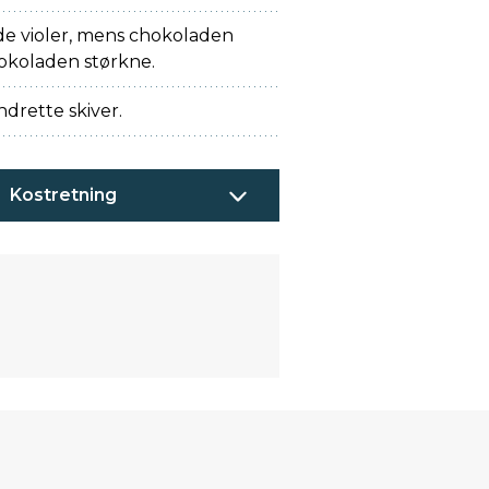
e violer, mens chokoladen
hokoladen størkne.
drette skiver.
Kostretning