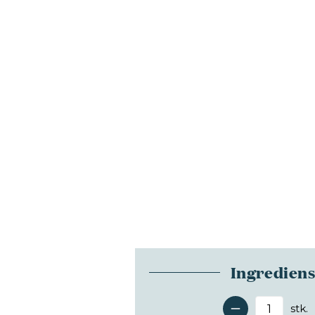
Ingredien
stk.