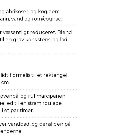
 og abrikoser, og kog dem
rin, vand og rom/cognac.
er væsentligt reduceret. Blend
il en grov konsistens, og lad
idt flormelis til et rektangel,
0 cm.
t ovenpå, og rul marcipanen
 led til en stram roulade.
i et par timer.
ver vandbad, og pensl den på
 enderne.