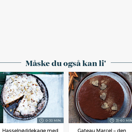
Måske du også kan li'
0-30 MIN.
31-60 MIN
Hasselnøddekage med
Gateau Marcel – den