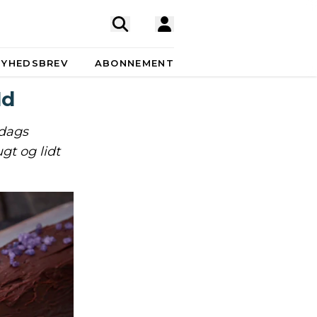
NYHEDSBREV
ABONNEMENT
ld
ldags
gt og lidt