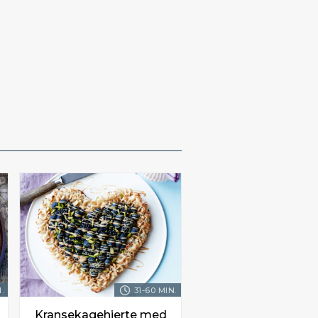
.
31-60 MIN.
Kransekagehjerte med