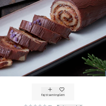
Føj til samling
Gem