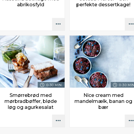
abrikosfyld
perfekte dessertkage!
0-30 MIN.
0-30 MIN
Smørrebrød med
Nice cream med
mørbradbøffer, bløde
mandelmælk, banan og
løg og agurkesalat
bær