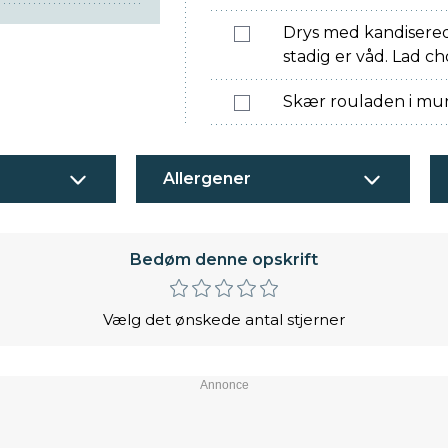
Drys med kandisered
stadig er våd. Lad c
Skær rouladen i mun
Allergener
Bedøm denne opskrift
Vælg det ønskede antal stjerner