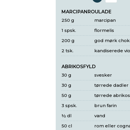
Antal 
MARCIPANROULADE
250 g
marcipan
1 spsk.
flormelis
200 g
god mørk chok
2 tsk.
kandiserede vio
ABRIKOSFYLD
30 g
svesker
30 g
tørrede dadler
50 g
tørrede abriko
3 spsk.
brun farin
½ dl
vand
50 cl
rom eller cogn