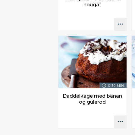
nougat
0-30 MIN.
Daddelkage med banan
og gulerod