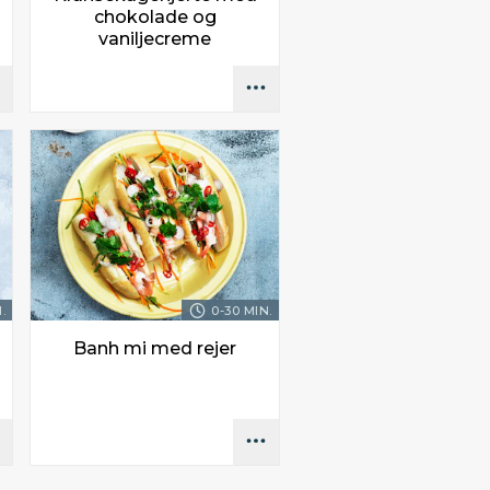
chokolade og
vaniljecreme
.
0-30 MIN.
Banh mi med rejer