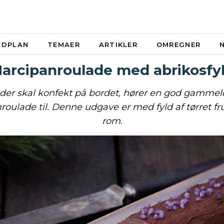
ADPLAN
TEMAER
ARTIKLER
OMREGNER
arcipanroulade med abrikosfy
der skal konfekt på bordet, hører en god gamme
oulade til. Denne udgave er med fyld af tørret fru
rom.