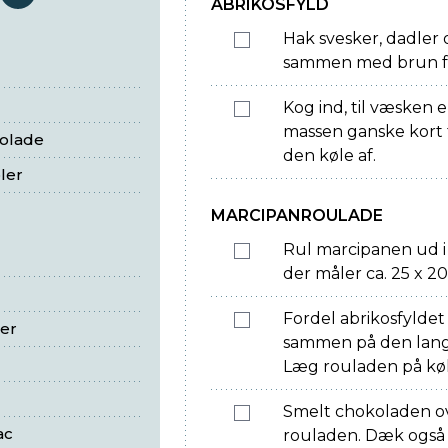
serveringer
ABRIKOSFYLD
Hak svesker, dadler
sammen med brun fa
Kog ind, til væsken 
massen ganske kort t
olade
den køle af.
ler
MARCIPANROULADE
Rul marcipanen ud i l
der måler ca. 25 x 2
Fordel abrikosfylde
ser
sammen på den lange
Læg rouladen på køl 
Smelt chokoladen o
ac
rouladen. Dæk også