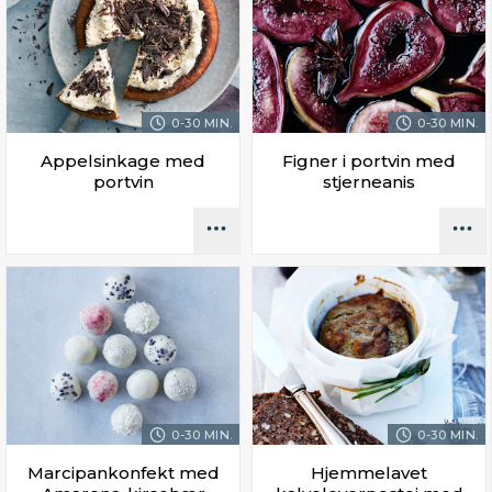
0-30 MIN.
0-30 MIN.
Appelsinkage med
Figner i portvin med
portvin
stjerneanis
0-30 MIN.
0-30 MIN.
Marcipankonfekt med
Hjemmelavet