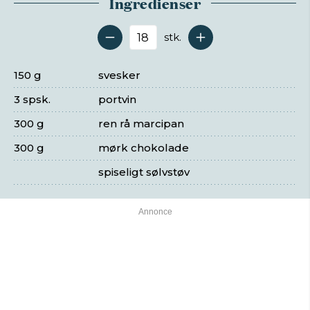
Ingredienser
stk.
Antal serveringer
150 g
svesker
3 spsk.
portvin
300 g
ren rå marcipan
300 g
mørk chokolade
spiseligt sølvstøv