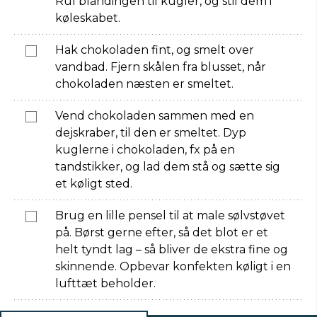
Rul blandingen til kugler, og stil dem i
køleskabet.
Hak chokoladen fint, og smelt over
vandbad. Fjern skålen fra blusset, når
chokoladen næsten er smeltet.
Vend chokoladen sammen med en
dejskraber, til den er smeltet. Dyp
kuglerne i chokoladen, fx på en
tandstikker, og lad dem stå og sætte sig
et køligt sted.
Brug en lille pensel til at male sølvstøvet
på. Børst gerne efter, så det blot er et
helt tyndt lag – så bliver de ekstra fine og
skinnende. Opbevar konfekten køligt i en
lufttæt beholder.