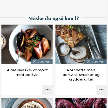
Måske du også kan li'
0-30 MIN.
0-30 MIN.
Æble-sveske-kompot
Porchetta med
med portvin
portvins-svesker og
krydderurter