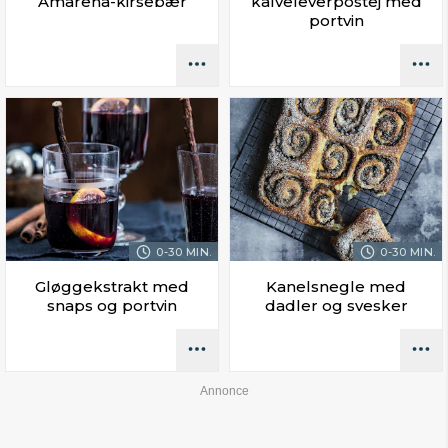
Amarena-kirsebær
kalveleverpostej med
portvin
0-30 MIN.
0-30 MIN.
Gløggekstrakt med
Kanelsnegle med
snaps og portvin
dadler og svesker