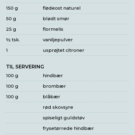
150 g
flødeost naturel
50 g
blødt smør
25 g
flormelis
½ tsk.
vaniljepulver
1
usprøjtet citroner
TIL SERVERING
100 g
hindbær
100 g
brombær
100 g
blåbær
rød skovsyre
spiseligt guldstøv
frysetørrede hindbær