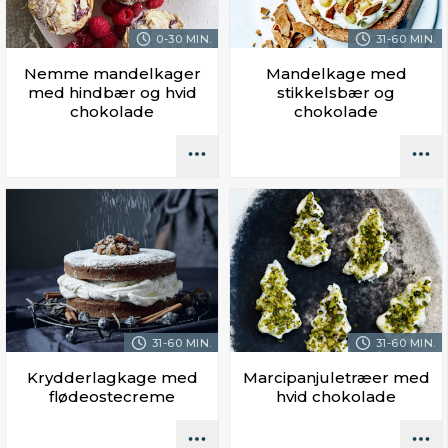
0-30 MIN.
31-60 MIN.
Nemme mandelkager
Mandelkage med
med hindbær og hvid
stikkelsbær og
chokolade
chokolade
31-60 MIN.
31-60 MIN.
Krydderlagkage med
Marcipanjuletræer med
flødeostecreme
hvid chokolade