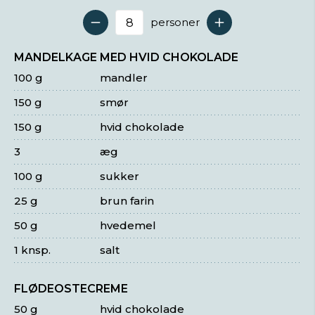
personer
Antal serveringer
MANDELKAGE MED HVID CHOKOLADE
100 g
mandler
150 g
smør
150 g
hvid chokolade
3
æg
100 g
sukker
25 g
brun farin
50 g
hvedemel
1 knsp.
salt
FLØDEOSTECREME
50 g
hvid chokolade