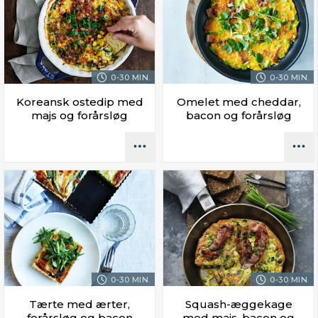
0-30 MIN.
0-30 MIN.
Koreansk ostedip med
Omelet med cheddar,
majs og forårsløg
bacon og forårsløg
0-30 MIN.
0-30 MIN.
Tærte med ærter,
Squash-æggekage
forårsløg og bacon
med majs, bacon og