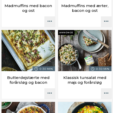
Madmuffins med bacon
Madmuffins med ærter,
og ost
bacon og ost
ANNONCE
0-30 MIN.
0-30 MIN.
Butterdejstærte med
Klassisk tunsalat med
forårsløg og bacon
majs og forårsløg