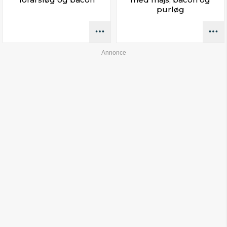
purløg