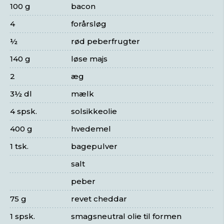
100 g
bacon
4
forårsløg
½
rød peberfrugter
140 g
løse majs
2
æg
3½ dl
mælk
4 spsk.
solsikkeolie
400 g
hvedemel
1 tsk.
bagepulver
salt
peber
75 g
revet cheddar
1 spsk.
smagsneutral olie til formen