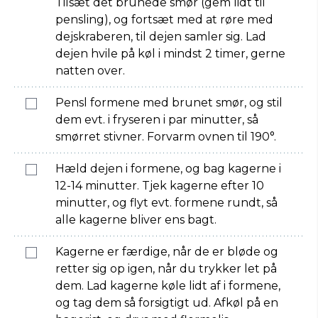
Tilsæt det brunede smør (gem lidt til
pensling), og fortsæt med at røre med
dejskraberen, til dejen samler sig. Lad
dejen hvile på køl i mindst 2 timer, gerne
natten over.
Pensl formene med brunet smør, og stil
dem evt. i fryseren i par minutter, så
smørret stivner. Forvarm ovnen til 190°.
Hæld dejen i formene, og bag kagerne i
12-14 minutter. Tjek kagerne efter 10
minutter, og flyt evt. formene rundt, så
alle kagerne bliver ens bagt.
Kagerne er færdige, når de er bløde og
retter sig op igen, når du trykker let på
dem. Lad kagerne køle lidt af i formene,
og tag dem så forsigtigt ud. Afkøl på en