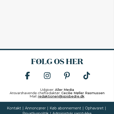
FØLG OS HER
Udgiver:
Aller Media
Ansvarshavende chefredaktør:
Cecilie Møller Rasmussen
Mail:
redaktionen@spisbedre.dk
Kontakt
|
Annoncører
|
Køb abonnement
|
Ophavsret
|
Privatlivspolitik
|
Administrér samtykke