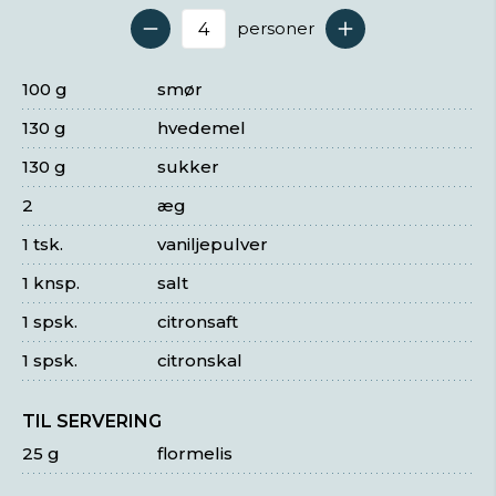
personer
Antal serveringer
100 g
smør
130 g
hvedemel
130 g
sukker
2
æg
1 tsk.
vaniljepulver
1 knsp.
salt
1 spsk.
citronsaft
1 spsk.
citronskal
TIL SERVERING
25 g
flormelis