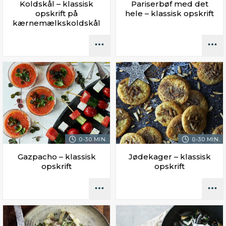
Koldskål – klassisk
Pariserbøf med det
opskrift på
hele – klassisk opskrift
kærnemælkskoldskål
0-30 MIN.
0-30 MIN.
Gazpacho – klassisk
Jødekager – klassisk
opskrift
opskrift