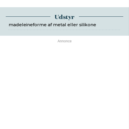
Udstyr
madeleineforme af metal eller silikone