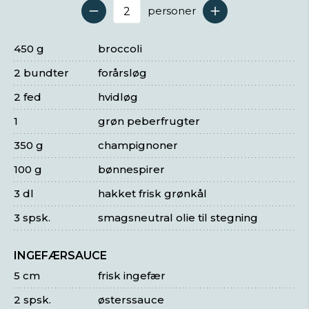
personer
Antal serveringer
450 g
broccoli
2 bundter
forårsløg
2 fed
hvidløg
1
grøn peberfrugter
350 g
champignoner
100 g
bønnespirer
3 dl
hakket frisk grønkål
3 spsk.
smagsneutral olie til stegning
INGEFÆRSAUCE
5 cm
frisk ingefær
2 spsk.
østerssauce