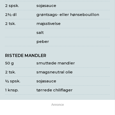
2 spsk.
sojasauce
2½ dl
grøntsags- eller hønsebouillon
2 tsk.
majsstivelse
salt
peber
RISTEDE MANDLER
50 g
smuttede mandler
2 tsk.
smagsneutral olie
½ spsk.
sojasauce
1 knsp.
tørrede chiliflager