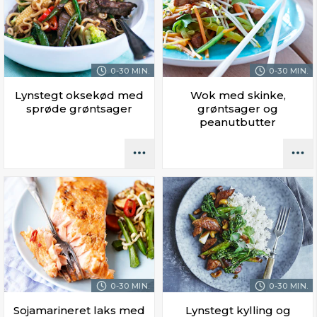
0-30 MIN.
0-30 MIN.
Lynstegt oksekød med
Wok med skinke,
sprøde grøntsager
grøntsager og
peanutbutter
0-30 MIN.
0-30 MIN.
Sojamarineret laks med
Lynstegt kylling og