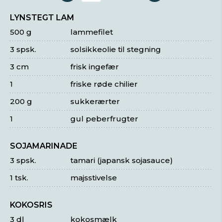
LYNSTEGT LAM
500 g
lammefilet
3 spsk.
solsikkeolie til stegning
3 cm
frisk ingefær
1
friske røde chilier
200 g
sukkerærter
1
gul peberfrugter
SOJAMARINADE
3 spsk.
tamari (japansk sojasauce)
1 tsk.
majsstivelse
KOKOSRIS
3 dl
kokosmælk