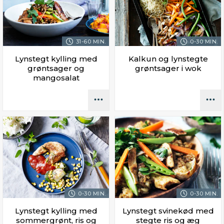
31-60 MIN.
0-30 MIN.
Lynstegt kylling med
Kalkun og lynstegte
grøntsager og
grøntsager i wok
mangosalat
0-30 MIN.
0-30 MIN.
Lynstegt kylling med
Lynstegt svinekød med
sommergrønt, ris og
stegte ris og æg