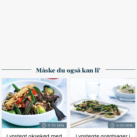
Måske du også kan li'
0-30 MIN.
0-30 MIN.
Lynstegt oksekød med
Lynstegte grøntsager i