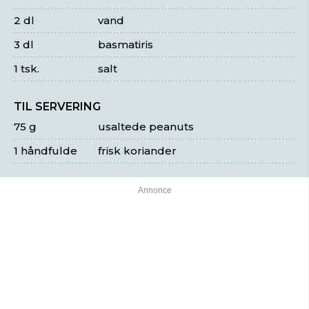
2 dl
vand
3 dl
basmatiris
1 tsk.
salt
TIL SERVERING
75 g
usaltede peanuts
1 håndfulde
frisk koriander