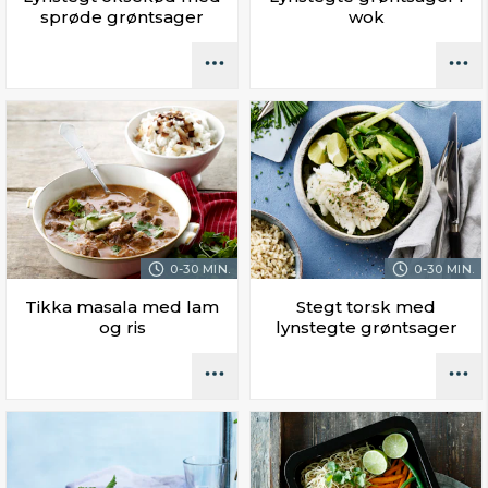
sprøde grøntsager
wok
0-30 MIN.
0-30 MIN.
Tikka masala med lam
Stegt torsk med
og ris
lynstegte grøntsager