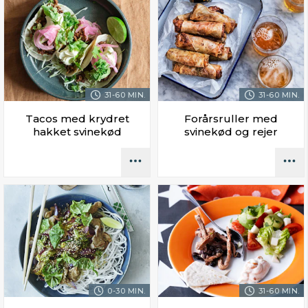
31-60 MIN.
31-60 MIN.
Tacos med krydret
Forårsruller med
hakket svinekød
svinekød og rejer
0-30 MIN.
31-60 MIN.