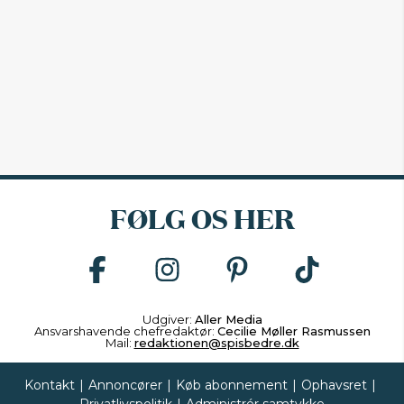
FØLG OS HER
Udgiver:
Aller Media
Ansvarshavende chefredaktør:
Cecilie Møller Rasmussen
Mail:
redaktionen@spisbedre.dk
Kontakt
|
Annoncører
|
Køb abonnement
|
Ophavsret
|
Privatlivspolitik
|
Administrér samtykke