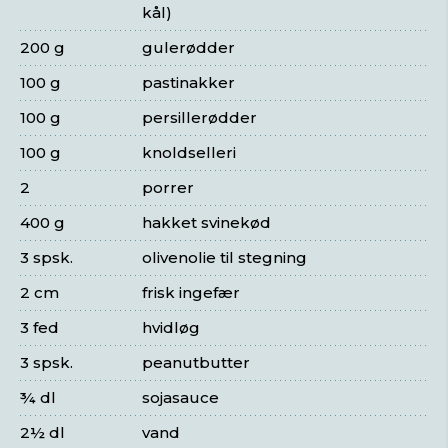
kål)
200 g
gulerødder
100 g
pastinakker
100 g
persillerødder
100 g
knoldselleri
2
porrer
400 g
hakket svinekød
3 spsk.
olivenolie til stegning
2 cm
frisk ingefær
3 fed
hvidløg
3 spsk.
peanutbutter
¾ dl
sojasauce
2½ dl
vand