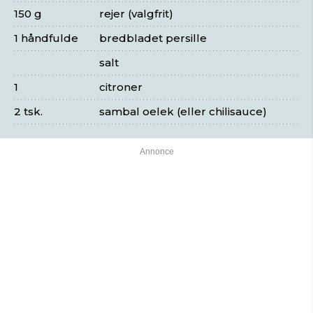
150 g
rejer (valgfrit)
1 håndfulde
bredbladet persille
salt
1
citroner
2 tsk.
sambal oelek (eller chilisauce)