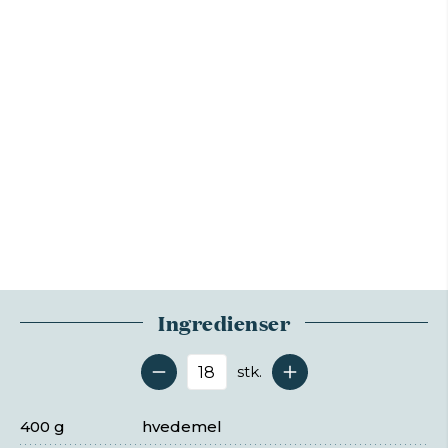
Ingredienser
stk.
Antal serveringer
400 g
hvedemel