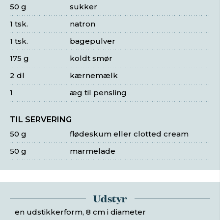
50 g
sukker
1 tsk.
natron
1 tsk.
bagepulver
175 g
koldt smør
2 dl
kærnemælk
1
æg til pensling
TIL SERVERING
50 g
flødeskum eller clotted cream
50 g
marmelade
Udstyr
en udstikkerform, 8 cm i diameter