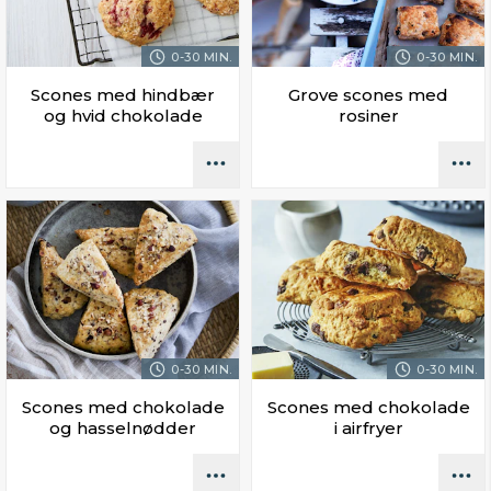
0-30 MIN.
0-30 MIN.
Scones med hindbær
Grove scones med
og hvid chokolade
rosiner
0-30 MIN.
0-30 MIN.
Scones med chokolade
Scones med chokolade
og hasselnødder
i airfryer