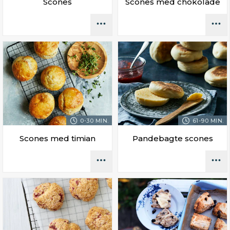
Scones
Scones med chokolade
0-30 MIN.
61-90 MIN.
Scones med timian
Pandebagte scones