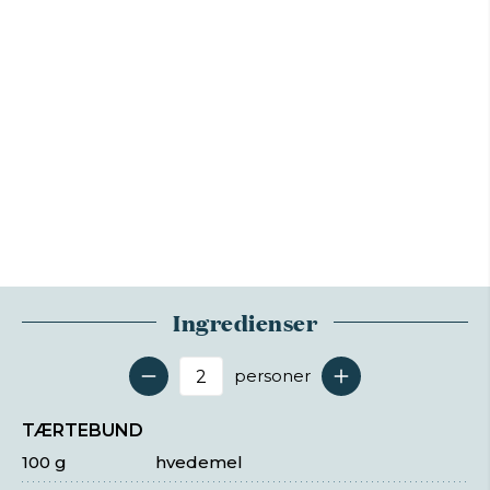
Ingredienser
personer
Antal serveringer
TÆRTEBUND
100 g
hvedemel