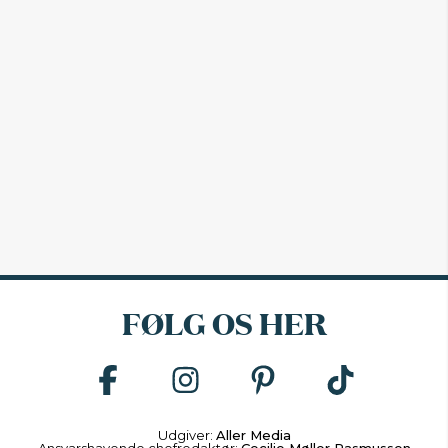
FØLG OS HER
Udgiver:
Aller Media
Ansvarshavende chefredaktør:
Cecilie Møller Rasmussen