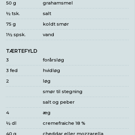
50 g
grahamsmel
½ tsk.
salt
75 g
koldt smør
1½ spsk.
vand
TÆRTEFYLD
3
forårsløg
3 fed
hvidløg
2
løg
smør til stegning
salt og peber
4
æg
½ dl
cremefraiche 18 %
40 g
cheddar eller mozzarella