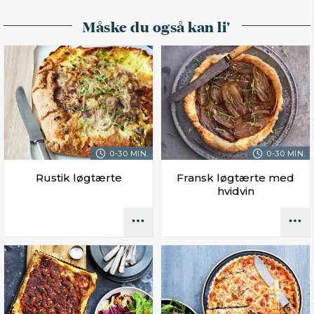
Måske du også kan li'
0-30 MIN.
0-30 MIN.
Rustik løgtærte
Fransk løgtærte med
hvidvin