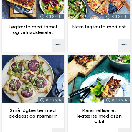
0-30 MIN.
0-30 MIN.
Løgtærte med tomat
Nem løgtærte med ost
og valnøddesalat
0-30 MIN.
0-30 MIN.
Små løgtærter med
Karamelliseret
gedeost og rosmarin
løgtærte med grøn
salat