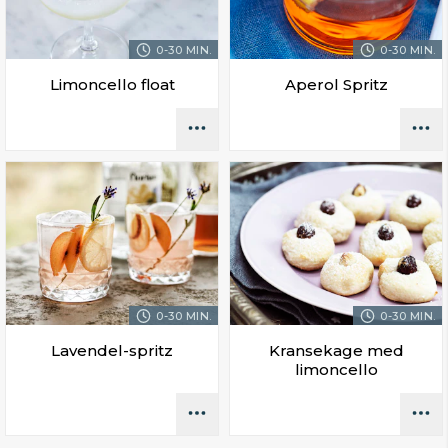
0-30 MIN.
0-30 MIN.
Limoncello float
Aperol Spritz
0-30 MIN.
0-30 MIN.
Lavendel-spritz
Kransekage med
limoncello