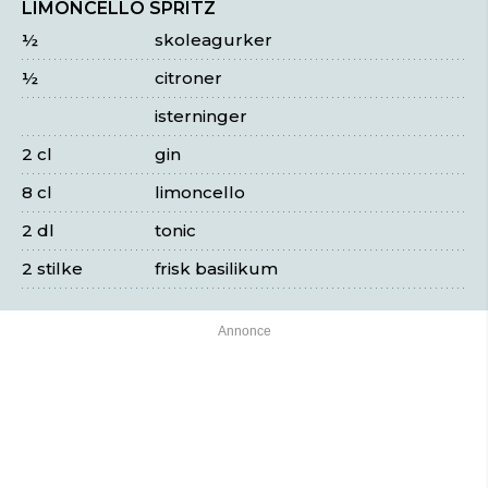
LIMONCELLO SPRITZ
½
skoleagurker
½
citroner
isterninger
2 cl
gin
8 cl
limoncello
2 dl
tonic
2 stilke
frisk basilikum