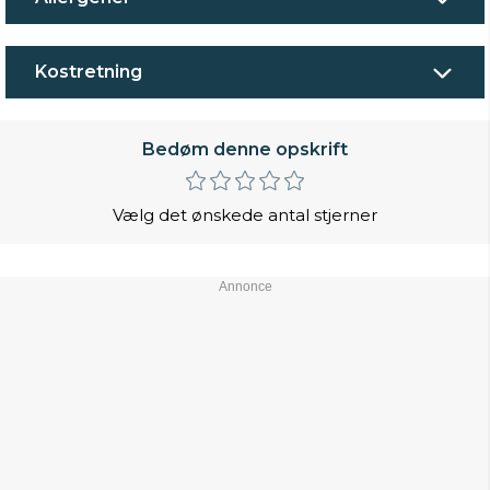
Kostretning
Bedøm denne opskrift
Vælg det ønskede antal stjerner