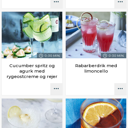
0-30 MIN.
0-30 MIN.
Cucumber spritz og
Rabarberdrik med
agurk med
limoncello
rygeostcreme og rejer