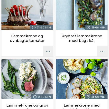
31-60 MIN.
31-60 MIN.
Lammekrone og
Krydret lammekrone
ovnbagte tomater
med bagt kål
0-30 MIN.
31-60 MIN.
Lammekrone og grov
Lammekrone med