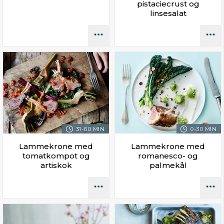
pistaciecrust og
linsesalat
31-60 MIN.
0-30 MIN.
Lammekrone med
Lammekrone med
tomatkompot og
romanesco- og
artiskok
palmekål