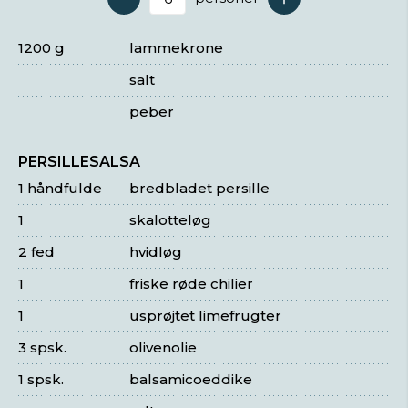
Antal serveringer
1200 g
lammekrone
salt
peber
PERSILLESALSA
1 håndfulde
bredbladet persille
1
skalotteløg
2 fed
hvidløg
1
friske røde chilier
1
usprøjtet limefrugter
3 spsk.
olivenolie
1 spsk.
balsamicoeddike