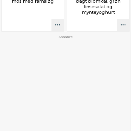
mos med ramsløg
bagt blomkål, grøn
linsesalat og
mynteyoghurt