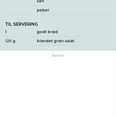
salt
peber
TIL SERVERING
1
godt brød
125 g
blandet grøn salat