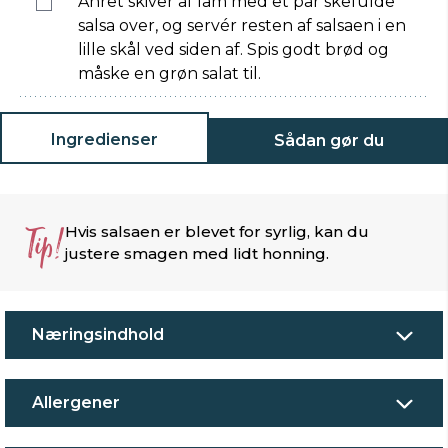
Anret skiver af lam med et par skefulde
salsa over, og servér resten af salsaen i en
lille skål ved siden af. Spis godt brød og
måske en grøn salat til.
Ingredienser
Sådan gør du
Tip!
Hvis salsaen er blevet for syrlig, kan du
justere smagen med lidt honning.
Næringsindhold
Allergener