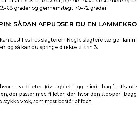
u efter at rosastege kødet, bør det have en kernetemper
a 65-68 grader og gennemstegt 70-72 grader.
TRIN: SÅDAN AFPUDSER DU EN LAMMEKR
 bestilles hos slagteren. Nogle slagtere sælger l
 og så kan du springe direkte til trin 3.
hvor selve fi leten (dvs. kødet) ligger inde bag fedtkant
siden, der passer med fi leten der, hvor den stopper i be
e stykke væk, som mest består af fedt