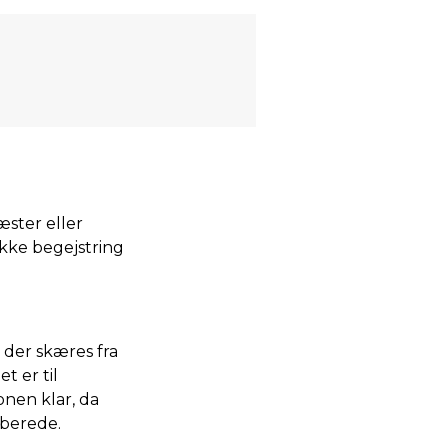
ster eller
ække begejstring
der skæres fra
t er til
onen klar, da
lberede.