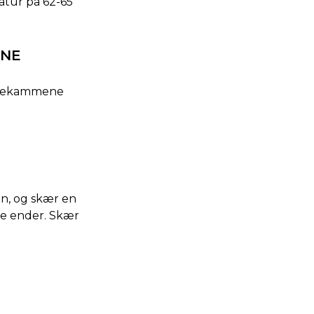
atur på 62-65
ONE
ammekammene
en, og skær en
gge ender. Skær