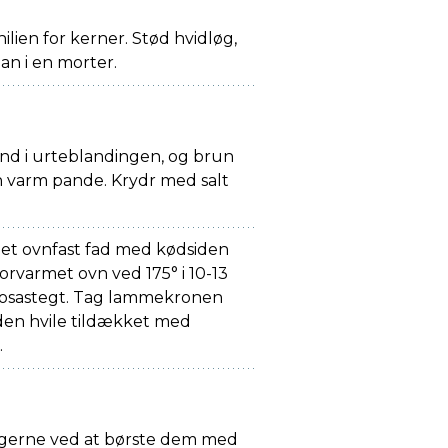
hilien for kerner. Stød hvidløg,
ian i en morter.
nd i urteblandingen, og brun
en varm pande. Krydr med salt
et ovnfast fad med kødsiden
forvarmet ovn ved 175° i 10-13
r rosastegt. Tag lammekronen
 den hvile tildækket med
.
 gerne ved at børste dem med