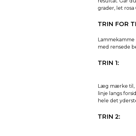
resultat. Går d
grader, let ros
TRIN FOR 
Lammekamme kan
med rensede ben,
TRIN 1:
Læg mærke til, 
linje langs for
hele det yderst
TRIN 2: