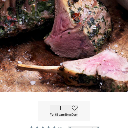
Føj til samling
Gem