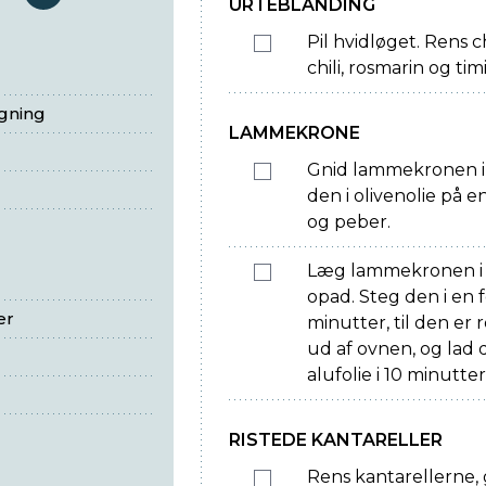
serveringer
URTEBLANDING
Pil hvidløget. Rens c
chili, rosmarin og tim
egning
LAMMEKRONE
Gnid lammekronen i
den i olivenolie på 
og peber.
Læg lammekronen i 
opad. Steg den i en 
er
minutter, til den e
ud af ovnen, og lad
alufolie i 10 minutter
RISTEDE KANTARELLER
Rens kantarellerne,