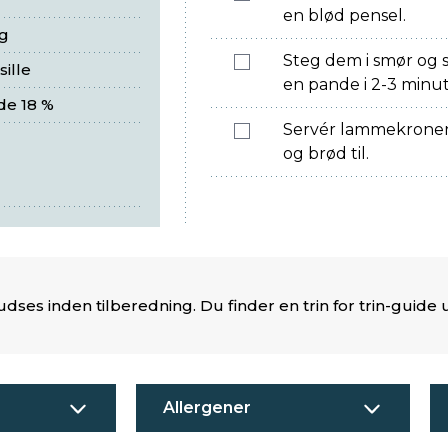
en blød pensel.
ng
Steg dem i smør og sk
ille
en pande i 2-3 minutte
de 18 %
Servér lammekronen
og brød til.
es inden tilberedning. Du finder en trin for trin-guide 
Allergener