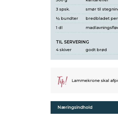
3 spsk.
smør til stegni
½ bundter
bredbladet pers
1 dl
madlavningsflø
TIL SERVERING
4 skiver
godt brød
Tip!
Lammekrone skal afpuds
Næringsindhold