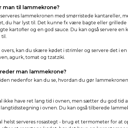
r man til lammekrone?
r serveres lammekronen med smørristede kantareller, m
, du har lyst til. Det kunne fx være bagte eller grillede
egte kartofler og en god sauce. Du kan også servere en 
til.
l overs, kan du skære kødet i strimler og servere det i en
ven, agurk, tomat og tzatziki.
bereder man lammekrone?
-guiden nedenfor kan du se, hvordan du gør lammekronen
 ikke have ret lang tid i ovnen, men sætter du god tid a
l langtidsstegning i ovnen. Du kan også tilberede lammekø
 helst serveres rosastegt - brug et termometer for at 