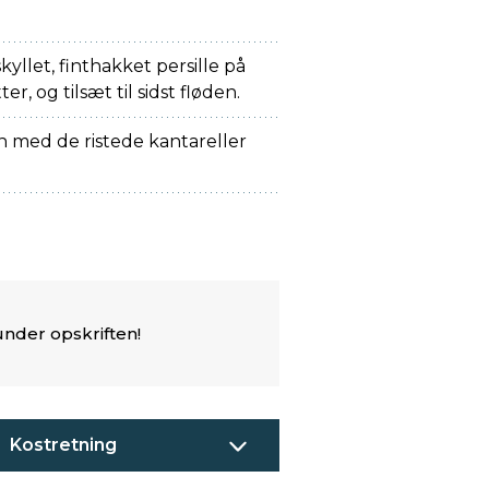
yllet, finthakket persille på
r, og tilsæt til sidst fløden.
 med de ristede kantareller
under opskriften!
Kostretning