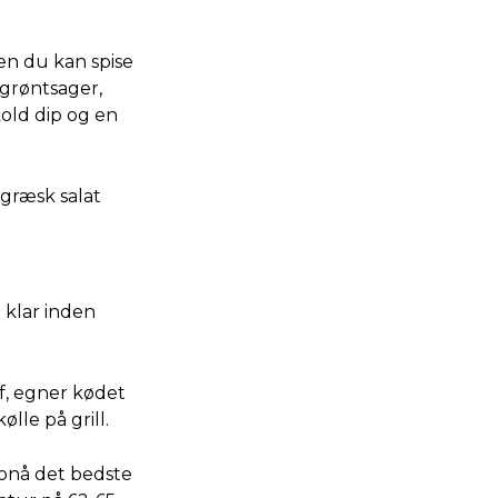
en du kan spise
 grøntsager,
kold dip og en
 græsk salat
 klar inden
f, egner kødet
lle på grill.
opnå det bedste