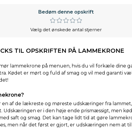
Bedøm denne opskrift
Vælg det ønskede antal stjerner
RICKS TIL OPSKRIFTEN PÅ LAMMEKRONE
mør lammekrone på menuen, hvis du vil forkæle dine gæ
kstra. Kødet er mørt og fuld af smag og vil med garanti v
det!
mekrone?
en af de lækreste og møreste udskæringer fra lammet, 
. Udskæringen er i den høje ende prismæssigt, men køde
ed saft og smag. Det kan tage lidt tid at gøre lammekr
es, men når det først er gjort, er udskæringen nem at ti