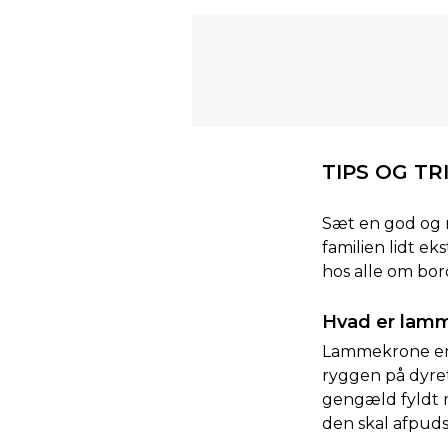
TIPS OG T
Sæt en god og 
familien lidt e
hos alle om bor
Hvad er lam
Lammekrone er 
ryggen på dyret
gengæld fyldt m
den skal afpuds