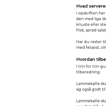
Hvad servere
I opskriften he
den med lige det
knuste eller st
frisk, sprød salat 
Har du rester ti
med fetaost, oli
Hvordan til
I trin for trin
tilberedning.
Lammekølle skal
sig også godt ti
Lammekølle skal