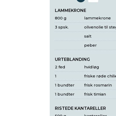
Antal 
LAMMEKRONE
800 g
lammekrone
3 spsk.
olivenolie til st
salt
peber
URTEBLANDING
2 fed
hvidløg
1
friske røde chili
1 bundter
frisk rosmarin
1 bundter
frisk timian
RISTEDE KANTARELLER
500 g
kantareller