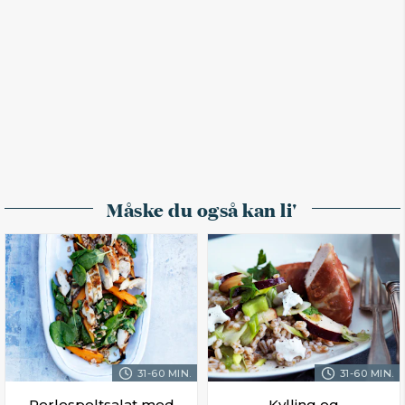
Måske du også kan li'
31-60 MIN.
31-60 MIN.
Perlespeltsalat med
Kylling og