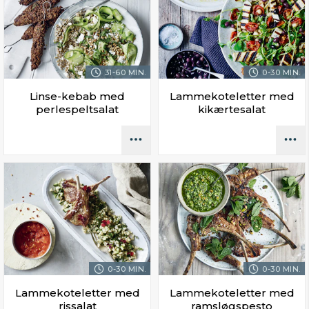
31-60 MIN.
0-30 MIN.
Linse-kebab med
Lammekoteletter med
perlespeltsalat
kikærtesalat
0-30 MIN.
0-30 MIN.
Lammekoteletter med
Lammekoteletter med
rissalat
ramsløgspesto