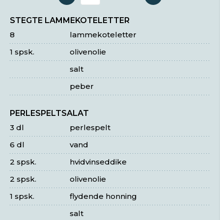
Antal serveringer
STEGTE LAMMEKOTELETTER
8
lammekoteletter
1 spsk.
olivenolie
salt
peber
PERLESPELTSALAT
3 dl
perlespelt
6 dl
vand
2 spsk.
hvidvinseddike
2 spsk.
olivenolie
1 spsk.
flydende honning
salt