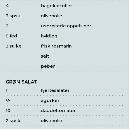
4
bagekartofler
3 spsk.
olivenolie
2
usprøjtede appelsiner
8 fed
hvidløg
3 stilke
frisk rosmarin
salt
peber
GRØN SALAT
1
hjertesalater
½
agurker
10
daddeltomater
2 spsk.
olivenolie