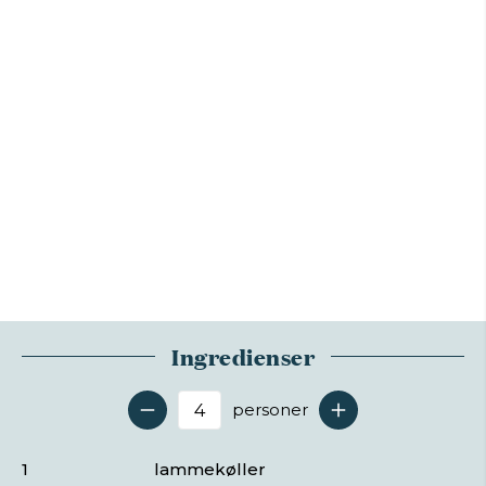
Ingredienser
personer
Antal serveringer
1
lammekøller