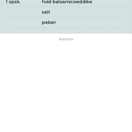
1 spsk.
hvid balsamicoeddike
salt
peber