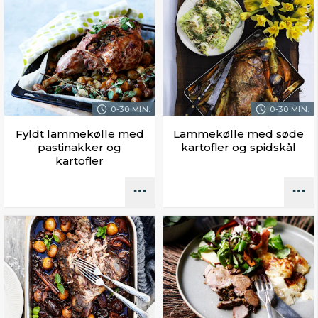
0-30 MIN.
0-30 MIN.
Fyldt lammekølle med
Lammekølle med søde
pastinakker og
kartofler og spidskål
kartofler