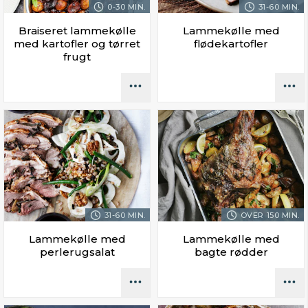
0-30 MIN.
31-60 MIN.
Braiseret lammekølle
Lammekølle med
med kartofler og tørret
flødekartofler
frugt
31-60 MIN.
OVER 150 MIN.
Lammekølle med
Lammekølle med
perlerugsalat
bagte rødder