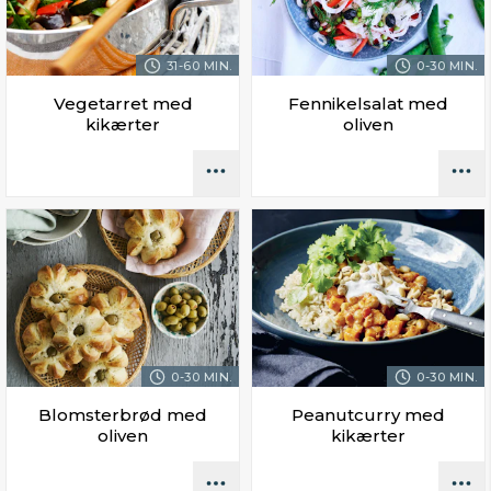
31-60 MIN.
0-30 MIN.
Vegetarret med
Fennikelsalat med
kikærter
oliven
0-30 MIN.
0-30 MIN.
Blomsterbrød med
Peanutcurry med
oliven
kikærter