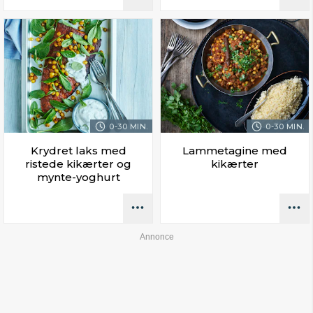
0-30 MIN.
0-30 MIN.
Krydret laks med
Lammetagine med
ristede kikærter og
kikærter
mynte-yoghurt