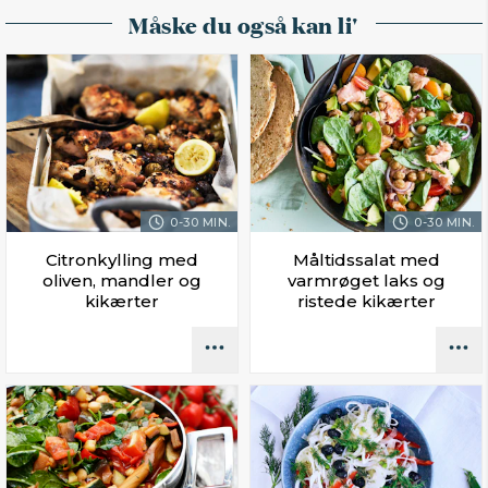
Måske du også kan li'
0-30 MIN.
0-30 MIN.
Citronkylling med
Måltidssalat med
oliven, mandler og
varmrøget laks og
kikærter
ristede kikærter