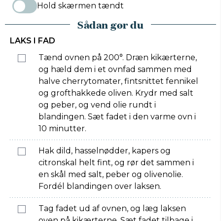
Hold skærmen tændt
Sådan gør du
LAKS I FAD
Tænd ovnen på 200°. Dræn kikærterne,
og hæld dem i et ovnfad sammen med
halve cherrytomater, fintsnittet fennikel
og grofthakkede oliven. Krydr med salt
og peber, og vend olie rundt i
blandingen. Sæt fadet i den varme ovn i
10 minutter.
Hak dild, hasselnødder, kapers og
citronskal helt fint, og rør det sammen i
en skål med salt, peber og olivenolie.
Fordél blandingen over laksen.
Tag fadet ud af ovnen, og læg laksen
oven på kikærterne. Sæt fadet tilbage i