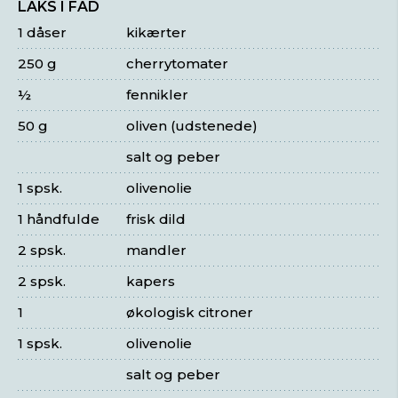
LAKS I FAD
1 dåser
kikærter
250 g
cherrytomater
½
fennikler
50 g
oliven (udstenede)
salt og peber
1 spsk.
olivenolie
1 håndfulde
frisk dild
2 spsk.
mandler
2 spsk.
kapers
1
økologisk citroner
1 spsk.
olivenolie
salt og peber