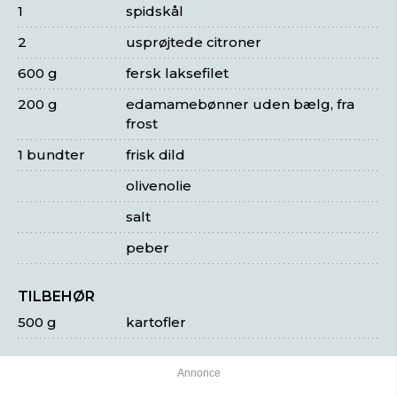
1
spidskål
2
usprøjtede citroner
600 g
fersk laksefilet
200 g
edamamebønner uden bælg, fra
frost
1 bundter
frisk dild
olivenolie
salt
peber
TILBEHØR
500 g
kartofler