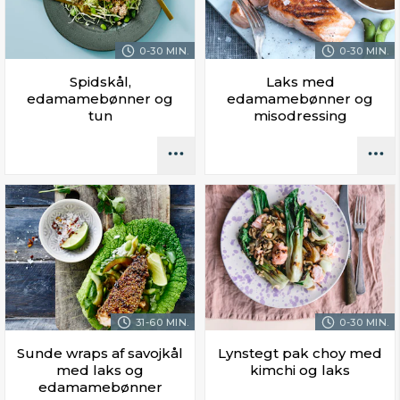
0-30 MIN.
0-30 MIN.
Spidskål,
Laks med
edamamebønner og
edamamebønner og
tun
misodressing
31-60 MIN.
0-30 MIN.
Sunde wraps af savojkål
Lynstegt pak choy med
med laks og
kimchi og laks
edamamebønner