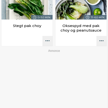
0-30 MIN.
31-60 MIN.
Stegt pak choy
Oksespyd med pak
choy og peanutsauce