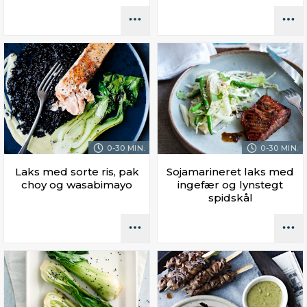
0-30 MIN.
0-30 MIN.
Laks med sorte ris, pak
Sojamarineret laks med
choy og wasabimayo
ingefær og lynstegt
spidskål