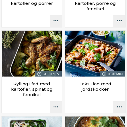
kartofler og porrer
kartofler, porre og
fennikel
31-60 MIN.
0-30 MIN.
Kylling i fad med
Laks i fad med
kartofler, spinat og
jordskokker
fennikel