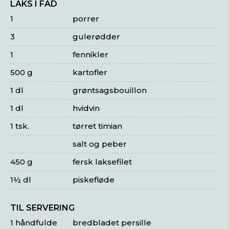
LAKS I FAD
1
porrer
3
gulerødder
1
fennikler
500 g
kartofler
1 dl
grøntsagsbouillon
1 dl
hvidvin
1 tsk.
tørret timian
salt og peber
450 g
fersk laksefilet
1½ dl
piskefløde
TIL SERVERING
1 håndfulde
bredbladet persille