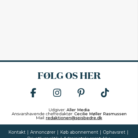
FØLG OS HER
Udgiver:
Aller Media
Ansvarshavende chefredaktør:
Cecilie Møller Rasmussen
Mail:
redaktionen@spisbedre.dk
Kontakt
|
Annoncører
|
Køb abonnement
|
Ophavsret
|