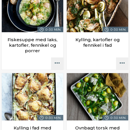
0-30 MIN.
0-30 MIN.
Fiskesuppe med laks,
Kylling, kartofler og
kartofler, fennikel og
fennikel i fad
porrer
0-30 MIN.
0-30 MIN.
Kylling i fad med
Ovnbagt torsk med