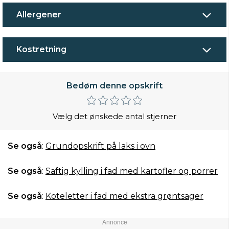
Allergener
Kostretning
Bedøm denne opskrift
Vælg det ønskede antal stjerner
Se også
:
Grundopskrift på laks i ovn
Se også
:
Saftig kylling i fad med kartofler og porrer
Se også
:
Koteletter i fad med ekstra grøntsager