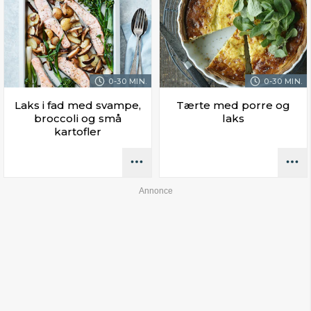
0-30 MIN.
0-30 MIN.
Laks i fad med svampe,
Tærte med porre og
broccoli og små
laks
kartofler