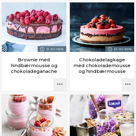
31-60 MIN.
61-90 MIN.
Brownie med
Chokoladelagkage
hindbærmousse og
med chokolademousse
chokoladeganache
og hindbærmousse