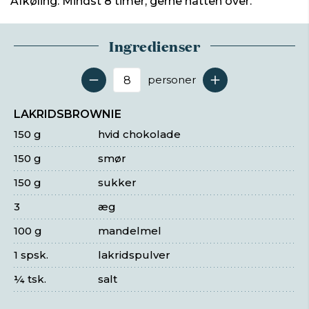
Afkøling: Mindst 8 timer, gerne natten over.
Ingredienser
personer
Antal serveringer
LAKRIDSBROWNIE
150 g
hvid chokolade
150 g
smør
150 g
sukker
3
æg
100 g
mandelmel
1 spsk.
lakridspulver
¼ tsk.
salt