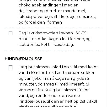
chokoladeblandingen i med en
dejskraber og derefter mandelmel,
lakridspulver og salt. Rør dejen ensartet,
og fordel den i formen.
Bag lakridsbrownien i ovnen i 30-35
minutter. Afkøl kagen let i formen, og
sæt den på køl til næste dag.
HINDBÆRMOUSSE
Læg husblassen i blød i en skål med koldt
vand i 10 minutter. Lad hindbær, sukker
og vaniljekorn småkoge i en gryde i 5
minutter, og smag til med limesaft. Si
kernerne fra. Knug husblassen fri for
vand, og rør den ud i den varme
hindbærpuré, til den er helt opløst. Afkøl