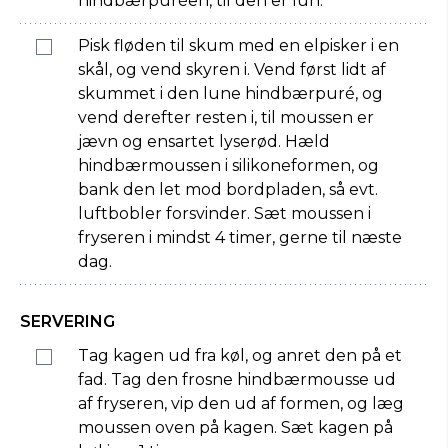
hindbærpuréen, til den er lun.
Pisk fløden til skum med en elpisker i en
skål, og vend skyren i. Vend først lidt af
skummet i den lune hindbærpuré, og
vend derefter resten i, til moussen er
jævn og ensartet lyserød. Hæld
hindbærmoussen i silikoneformen, og
bank den let mod bordpladen, så evt.
luftbobler forsvinder. Sæt moussen i
fryseren i mindst 4 timer, gerne til næste
dag.
SERVERING
Tag kagen ud fra køl, og anret den på et
fad. Tag den frosne hindbærmousse ud
af fryseren, vip den ud af formen, og læg
moussen oven på kagen. Sæt kagen på