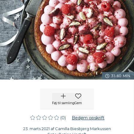
31-60 MIN.
Føj til samling
Gem
(0)
Bedøm opskrift
23. marts 2021 af Camilla Biesbjerg Markussen