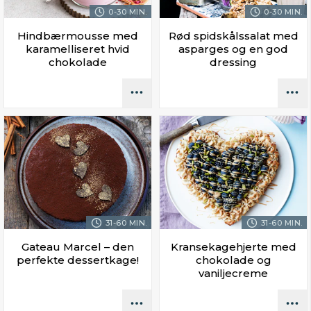
0-30 MIN.
0-30 MIN.
Hindbærmousse med
Rød spidskålssalat med
karamelliseret hvid
asparges og en god
chokolade
dressing
31-60 MIN.
31-60 MIN.
Gateau Marcel – den
Kransekagehjerte med
perfekte dessertkage!
chokolade og
vaniljecreme