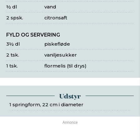
½ dl
vand
2 spsk.
citronsaft
FYLD OG SERVERING
3½ dl
piskefløde
2 tsk.
vaniljesukker
1 tsk.
flormelis (til drys)
Udstyr
1 springform, 22 cm i diameter