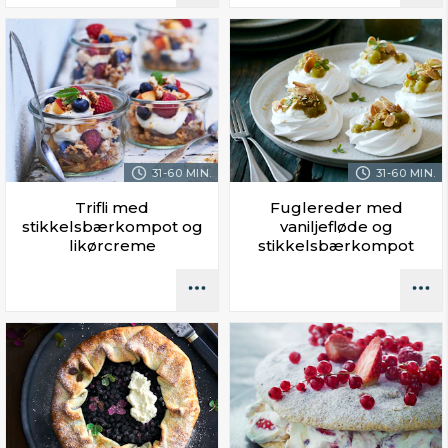
31-60 MIN.
31-60 MIN.
Trifli med
Fuglereder med
stikkelsbærkompot og
vaniljefløde og
likørcreme
stikkelsbærkompot