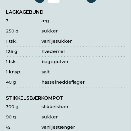
Antal serveringer
LAGKAGEBUND
3
æg
250 g
sukker
1 tsk.
vaniljesukker
125 g
hvedemel
1 tsk.
bagepulver
1 knsp.
salt
40 g
hasselnøddeflager
STIKKELSBÆRKOMPOT
300 g
stikkelsbær
90 g
sukker
½
vaniljestænger