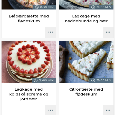
0-30 MIN.
31-60 MIN.
Blåbærgalette med
Lagkage med
flødeskum
nøddebunde og bær
31-60 MIN.
31-60 MIN.
Lagkage med
Citrontærte med
koldskålscreme og
flødeskum
jordbær