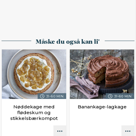
Måske du også kan li'
31-60 MIN.
31-60 MIN.
Nøddekage med
Banankage-lagkage
flødeskum og
stikkelsbærkompot