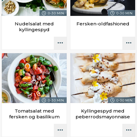
0-30 MIN.
0-30 MIN.
Nudelsalat med
Fersken-oldfashioned
kyllingespyd
0-30 MIN.
0-30 MIN.
Tomatsalat med
Kyllingespyd med
fersken og basilikum
peberrodsmayonnaise