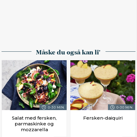
Måske du også kan li'
0-30 MIN.
0-30 MIN.
Salat med fersken,
Fersken-daiquiri
parmaskinke og
mozzarella