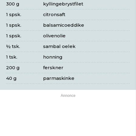
300 g
kyllingebrystfilet
1 spsk.
citronsaft
1 spsk.
balsamicoeddike
1 spsk.
olivenolie
½ tsk.
sambal oelek
1 tsk.
honning
200 g
ferskner
40 g
parmaskinke