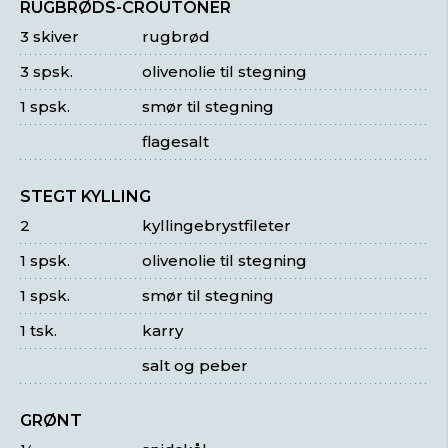
RUGBRØDS-CROUTONER
3 skiver
rugbrød
3 spsk.
olivenolie til stegning
1 spsk.
smør til stegning
flagesalt
STEGT KYLLING
2
kyllingebrystfileter
1 spsk.
olivenolie til stegning
1 spsk.
smør til stegning
1 tsk.
karry
salt og peber
GRØNT