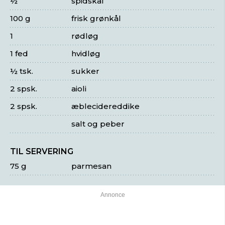
½
spidskål
100 g
frisk grønkål
1
rødløg
1 fed
hvidløg
½ tsk.
sukker
2 spsk.
aioli
2 spsk.
æblecidereddike
salt og peber
TIL SERVERING
75 g
parmesan