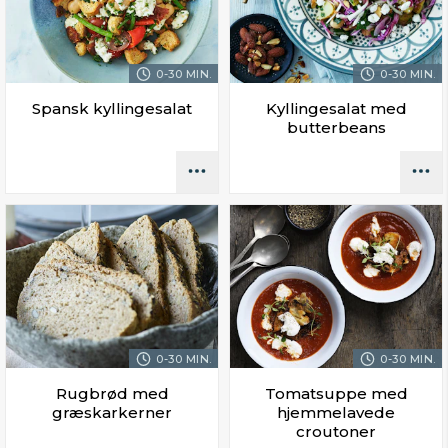
0-30 MIN.
0-30 MIN.
Spansk kyllingesalat
Kyllingesalat med
butterbeans
0-30 MIN.
0-30 MIN.
Rugbrød med
Tomatsuppe med
græskarkerner
hjemmelavede
croutoner