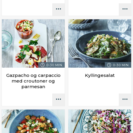
0-30 MIN.
0-30 MIN.
Gazpacho og carpaccio
Kyllingesalat
med croutoner og
parmesan