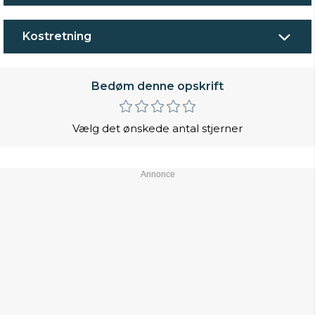
Kostretning
Bedøm denne opskrift
Vælg det ønskede antal stjerner