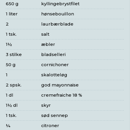
650 g
kyllingebrystfilet
1 liter
hønsebouillon
2
laurbærblade
1 tsk.
salt
1½
æbler
3 stilke
bladselleri
50 g
cornichoner
1
skalotteløg
2 spsk.
god mayonnaise
1 dl
cremefraiche 18 %
1½ dl
skyr
1 tsk.
sød sennep
¼
citroner