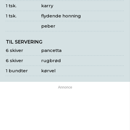
1 tsk.
karry
1 tsk.
flydende honning
peber
TIL SERVERING
6 skiver
pancetta
6 skiver
rugbrød
1 bundter
kørvel