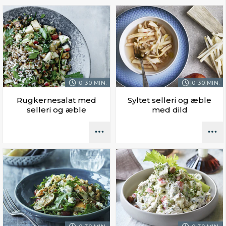
0-30 MIN.
0-30 MIN.
Rugkernesalat med
Syltet selleri og æble
selleri og æble
med dild