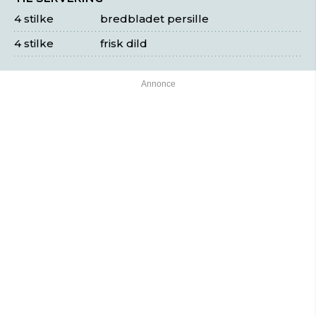
4 stilke
bredbladet persille
4 stilke
frisk dild