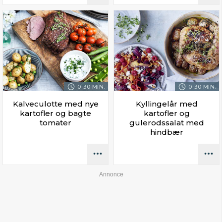
0-30 MIN.
0-30 MIN.
Kalveculotte med nye
Kyllingelår med
kartofler og bagte
kartofler og
tomater
gulerodssalat med
hindbær