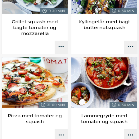
0-30 MIN.
0-30 MIN.
Grillet squash med
Kyllingelår med bagt
bagte tomater og
butternutsquash
mozzarella
31-60 MIN.
0-30 MIN.
Pizza med tomater og
Lammegryde med
squash
tomater og squash