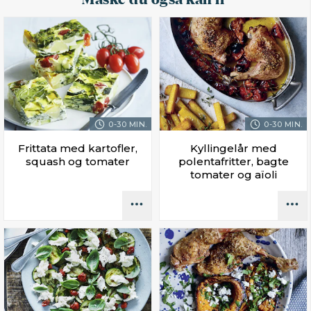
0-30 MIN.
0-30 MIN.
Frittata med kartofler,
Kyllingelår med
squash og tomater
polentafritter, bagte
tomater og aïoli