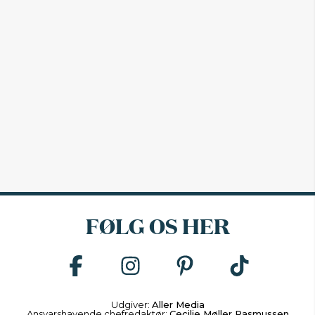
FØLG OS HER
Udgiver:
Aller Media
Ansvarshavende chefredaktør:
Cecilie Møller Rasmussen