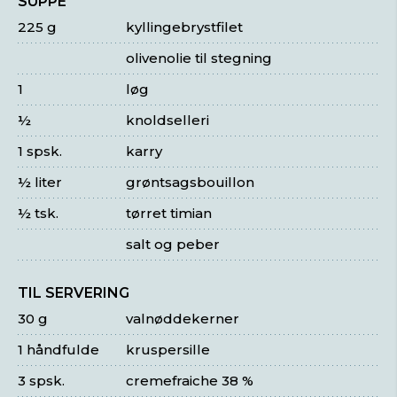
SUPPE
225 g
kyllingebrystfilet
olivenolie til stegning
1
løg
½
knoldselleri
1 spsk.
karry
½ liter
grøntsagsbouillon
½ tsk.
tørret timian
salt og peber
TIL SERVERING
30 g
valnøddekerner
1 håndfulde
kruspersille
3 spsk.
cremefraiche 38 %