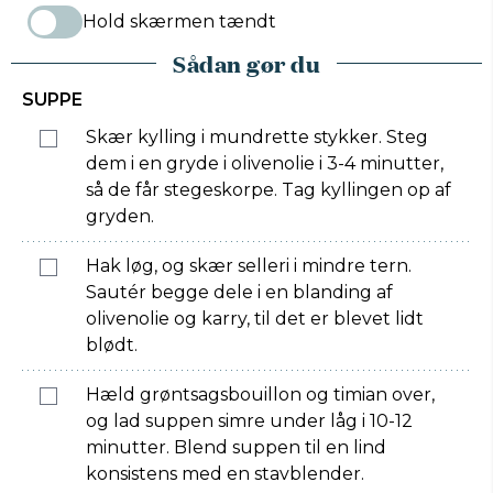
Hold skærmen tændt
Sådan gør du
SUPPE
Skær kylling i mundrette stykker. Steg
dem i en gryde i olivenolie i 3-4 minutter,
så de får stegeskorpe. Tag kyllingen op af
gryden.
Hak løg, og skær selleri i mindre tern.
Sautér begge dele i en blanding af
olivenolie og karry, til det er blevet lidt
blødt.
Hæld grøntsagsbouillon og timian over,
og lad suppen simre under låg i 10-12
minutter. Blend suppen til en lind
konsistens med en stavblender.