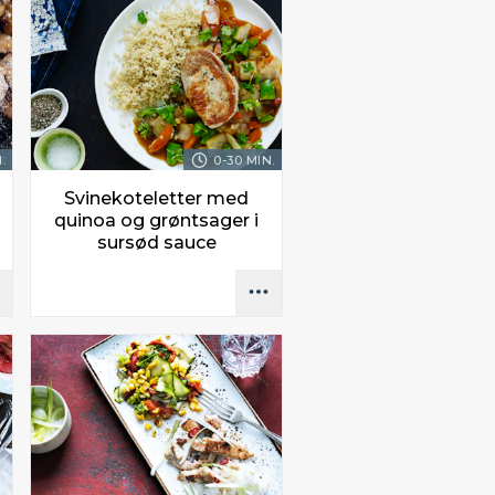
.
0-30 MIN.
Svinekoteletter med
quinoa og grøntsager i
sursød sauce