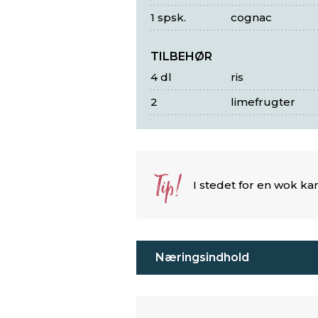
1 spsk.
cognac
TILBEHØR
4 dl
ris
2
limefrugter
Tip!
I stedet for en wok k
Næringsindhold