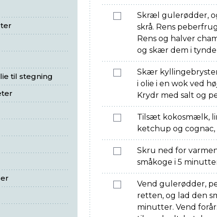
Skræl gulerødder, o
ter
skrå. Rens peberfrug
Rens og halver cham
og skær dem i tynde 
Skær kyllingebryster
ie til stegning
i olie i en wok ved hø
eter
Krydr med salt og p
Tilsæt kokosmælk, lime
ketchup og cognac, o
Skru ned for varmen,
småkoge i 5 minutte
ger
Vend gulerødder, p
retten, og lad den s
minutter. Vend forårs