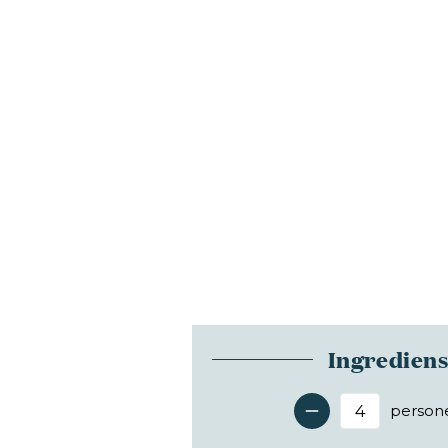
Ingredien
person
Antal 