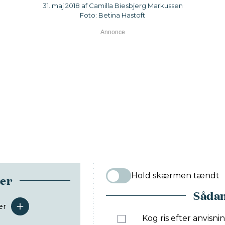
31. maj 2018 af Camilla Biesbjerg Markussen
Foto: Betina Hastoft
Hold skærmen tændt
ser
Sådan
er
serveringer
Kog ris efter anvisn