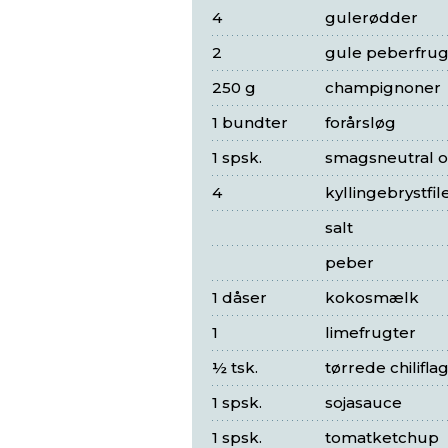
4
gulerødder
2
gule peberfrug
250 g
champignoner
1 bundter
forårsløg
1 spsk.
smagsneutral ol
4
kyllingebrystfil
salt
peber
1 dåser
kokosmælk
1
limefrugter
½ tsk.
tørrede chilifla
1 spsk.
sojasauce
1 spsk.
tomatketchup