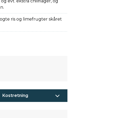
og evt. ekstra chiliflager, og
n.
gte ris og limefrugter skåret
Kostretning