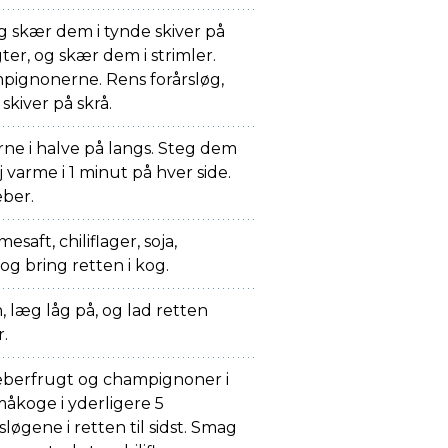
g skær dem i tynde skiver på
ter, og skær dem i strimler.
pignonerne. Rens forårsløg,
skiver på skrå.
ne i halve på langs. Steg dem
j varme i 1 minut på hver side.
eber.
saft, chiliflager, soja,
g bring retten i kog.
 læg låg på, og lad retten
r.
eberfrugt og champignoner i
måkoge i yderligere 5
løgene i retten til sidst. Smag