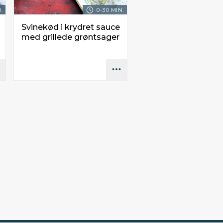
.
0-30 MIN.
Svinekød i krydret sauce
med grillede grøntsager