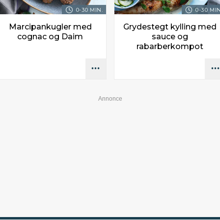
0-30 MIN.
0-30 MIN
Marcipankugler med
Grydestegt kylling med
cognac og Daim
sauce og
rabarberkompot