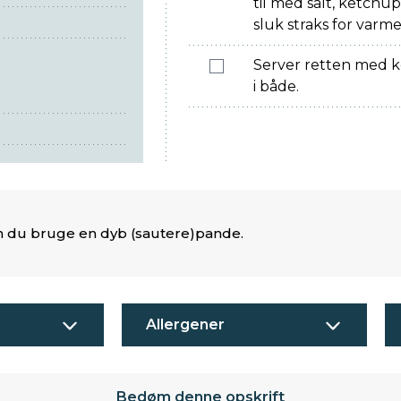
til med salt, ketchup 
sluk straks for varme
Server retten med ko
i både.
an du bruge en dyb (sautere)pande.
Allergener
Bedøm denne opskrift