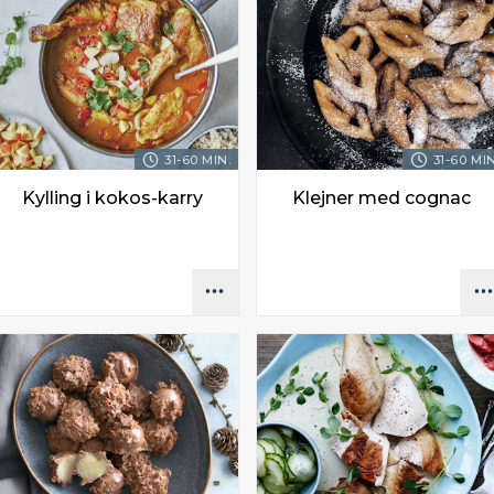
31-60 MIN.
31-60 MIN
Kylling i kokos-karry
Klejner med cognac