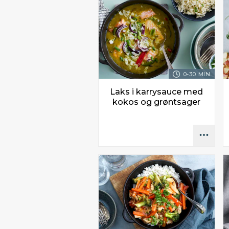
0-30 MIN.
Laks i karrysauce med
kokos og grøntsager