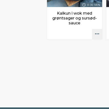
0-30 MIN.
Kalkun i wok med
grøntsager og sursød-
sauce