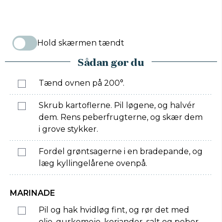
Hold skærmen tændt
Sådan gør du
Tænd ovnen på 200°.
Skrub kartoflerne. Pil løgene, og halvér
dem. Rens peberfrugterne, og skær dem
i grove stykker.
Fordel grøntsagerne i en bradepande, og
læg kyllingelårene ovenpå.
MARINADE
Pil og hak hvidløg fint, og rør det med
olie, gurkemeje, koriander, salt og peber.