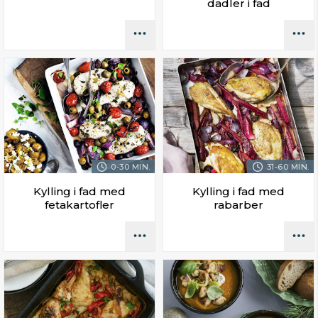
dadler i fad
0-30 MIN.
31-60 MIN.
Kylling i fad med
Kylling i fad med
fetakartofler
rabarber