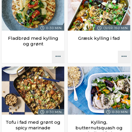
0-30 MIN.
OVER 150 MIN.
Fladbrød med kylling
Græsk kylling i fad
og grønt
0-30 MIN.
0-30 MIN.
Tofu i fad med grønt og
Kylling,
spicy marinade
butternutsquash og