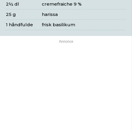
2½ dl
cremefraiche 9 %
25 g
harissa
1 håndfulde
frisk basilikum