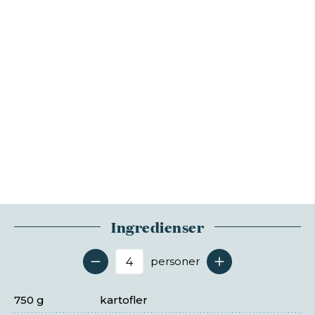
Ingredienser
personer
Antal serveringer
750 g
kartofler