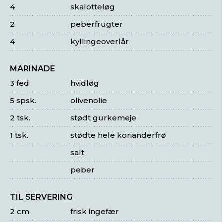
4
skalotteløg
2
peberfrugter
4
kyllingeoverlår
MARINADE
3 fed
hvidløg
5 spsk.
olivenolie
2 tsk.
stødt gurkemeje
1 tsk.
stødte hele korianderfrø
salt
peber
TIL SERVERING
2 cm
frisk ingefær