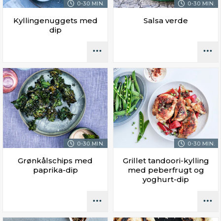
0-30 MIN.
0-30 MIN.
Kyllingenuggets med
Salsa verde
dip
0-30 MIN.
0-30 MIN.
Grønkålschips med
Grillet tandoori-kylling
paprika-dip
med peberfrugt og
yoghurt-dip