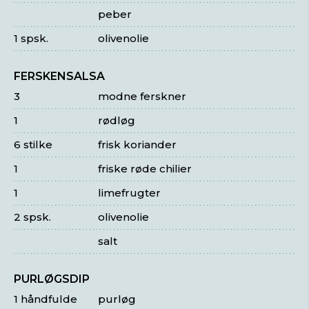
peber
1 spsk.
olivenolie
FERSKENSALSA
3
modne ferskner
1
rødløg
6 stilke
frisk koriander
1
friske røde chilier
1
limefrugter
2 spsk.
olivenolie
salt
PURLØGSDIP
1 håndfulde
purløg