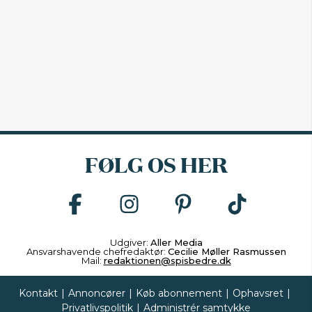
FØLG OS HER
Udgiver:
Aller Media
Ansvarshavende chefredaktør:
Cecilie Møller Rasmussen
Mail:
redaktionen@spisbedre.dk
Kontakt
|
Annoncører
|
Køb abonnement
|
Ophavsret
|
Privatlivspolitik
|
Administrér samtykke