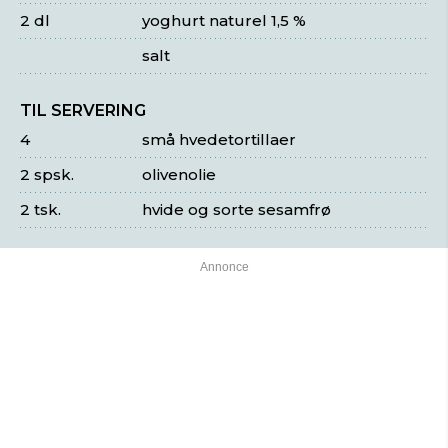
2 dl
yoghurt naturel 1,5 %
salt
TIL SERVERING
4
små hvedetortillaer
2 spsk.
olivenolie
2 tsk.
hvide og sorte sesamfrø