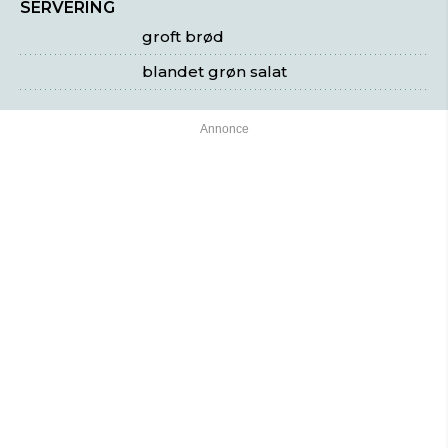
SERVERING
groft brød
blandet grøn salat