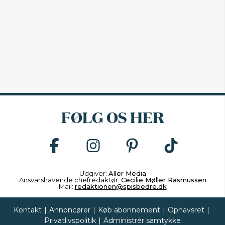
FØLG OS HER
Udgiver:
Aller Media
Ansvarshavende chefredaktør:
Cecilie Møller Rasmussen
Mail:
redaktionen@spisbedre.dk
Kontakt
|
Annoncører
|
Køb abonnement
|
Ophavsret
|
Privatlivspolitik
|
Administrér samtykke