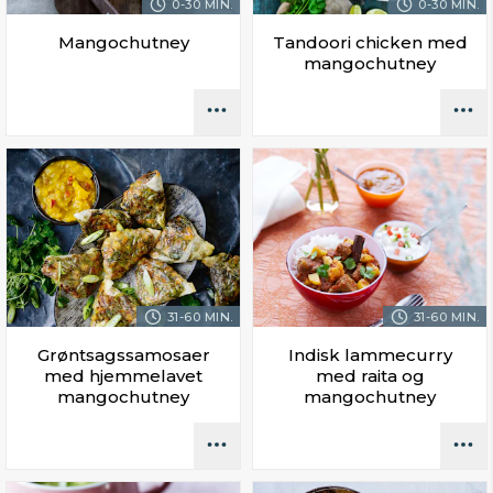
0-30 MIN.
0-30 MIN.
Mangochutney
Tandoori chicken med
mangochutney
31-60 MIN.
31-60 MIN.
Grøntsagssamosaer
Indisk lammecurry
med hjemmelavet
med raita og
mangochutney
mangochutney