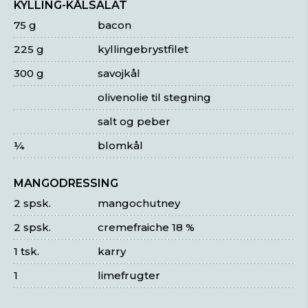
KYLLING-KÅLSALAT
75 g
bacon
225 g
kyllingebrystfilet
300 g
savojkål
olivenolie til stegning
salt og peber
¼
blomkål
MANGODRESSING
2 spsk.
mangochutney
2 spsk.
cremefraiche 18 %
1 tsk.
karry
1
limefrugter