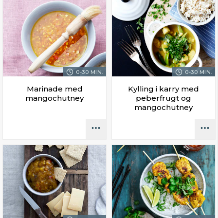
0-30 MIN.
0-30 MIN.
Marinade med
Kylling i karry med
mangochutney
peberfrugt og
mangochutney