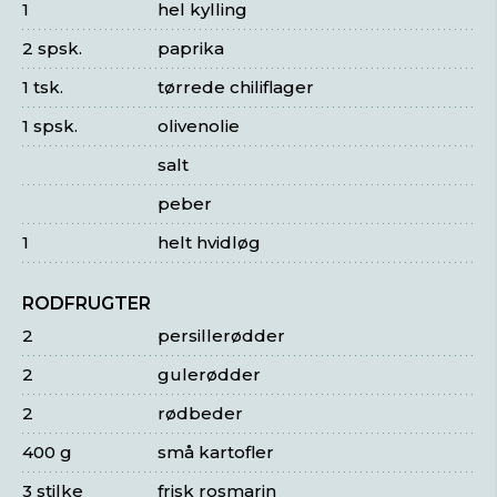
1
hel kylling
2 spsk.
paprika
1 tsk.
tørrede chiliflager
1 spsk.
olivenolie
salt
peber
1
helt hvidløg
RODFRUGTER
2
persillerødder
2
gulerødder
2
rødbeder
400 g
små kartofler
3 stilke
frisk rosmarin