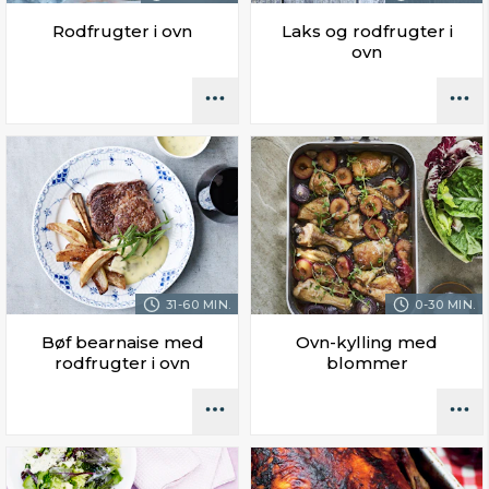
Rodfrugter i ovn
Laks og rodfrugter i
ovn
31-60 MIN.
0-30 MIN.
Bøf bearnaise med
Ovn-kylling med
rodfrugter i ovn
blommer