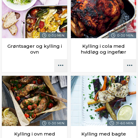
0-30 MIN.
0-30 MIN.
Grøntsager og kylling i
Kylling i cola med
ovn
hvidløg og ingefær
0-30 MIN.
31-60 MIN.
Kylling i ovn med
Kylling med bagte