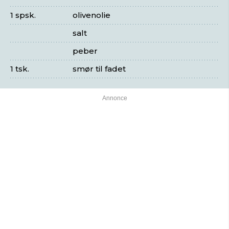
1 spsk.
olivenolie
salt
peber
1 tsk.
smør til fadet