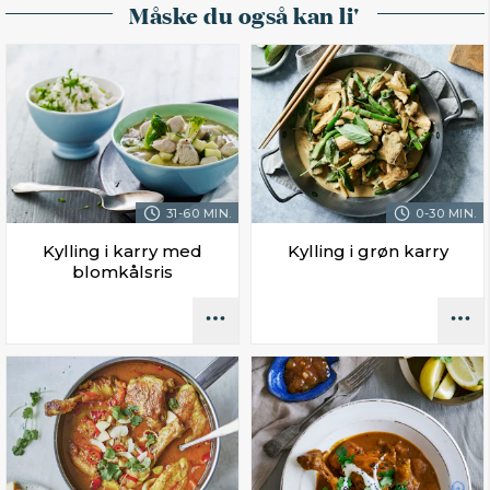
Måske du også kan li'
31-60 MIN.
0-30 MIN.
Kylling i karry med
Kylling i grøn karry
blomkålsris