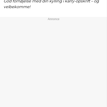
God fornøjelse med din kylling i karry-opskrift – og
velbekomme!