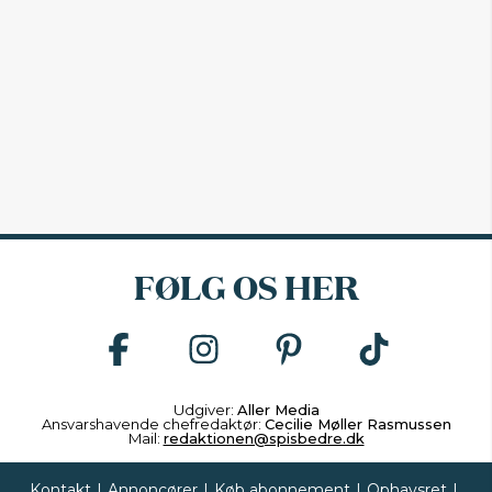
FØLG OS HER
Udgiver:
Aller Media
Ansvarshavende chefredaktør:
Cecilie Møller Rasmussen
Mail:
redaktionen@spisbedre.dk
Kontakt
|
Annoncører
|
Køb abonnement
|
Ophavsret
|