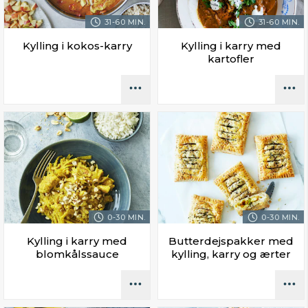
31-60 MIN.
31-60 MIN.
Kylling i kokos-karry
Kylling i karry med
kartofler
0-30 MIN.
0-30 MIN.
Kylling i karry med
Butterdejspakker med
blomkålssauce
kylling, karry og ærter