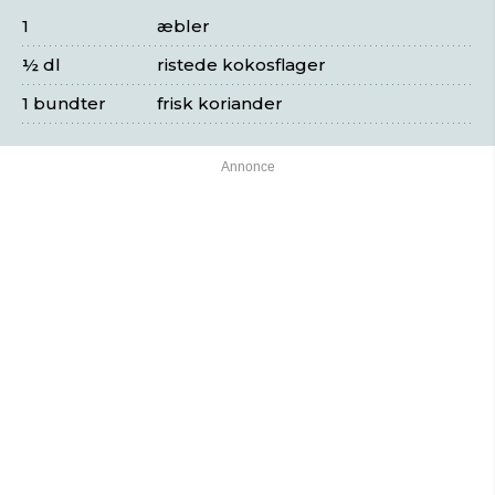
1
æbler
½ dl
ristede kokosflager
1 bundter
frisk koriander