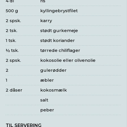
4 dl
ris
500 g
kyllingebrystfilet
2 spsk.
karry
2 tsk.
stødt gurkemeje
1 tsk.
stødt koriander
½ tsk.
tørrede chiliflager
2 spsk.
kokosolie eller olivenolie
2
gulerødder
1
æbler
2 dåser
kokosmælk
salt
peber
TIL SERVERING