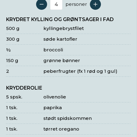
personer
Antal serveringer
KRYDRET KYLLING OG GRØNTSAGER I FAD
500 g
kyllingebrystfilet
300 g
søde kartofler
½
broccoli
150 g
grønne bønner
2
peberfrugter (fx 1 rød og 1 gul)
KRYDDEROLIE
5 spsk.
olivenolie
1 tsk.
paprika
1 tsk.
stødt spidskommen
1 tsk.
tørret oregano