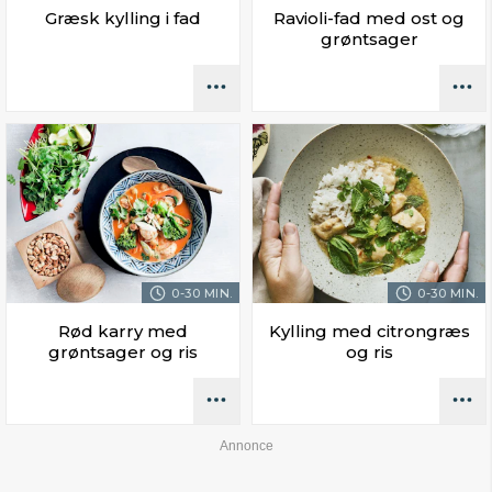
Græsk kylling i fad
Ravioli-fad med ost og
grøntsager
0-30 MIN.
0-30 MIN.
Rød karry med
Kylling med citrongræs
grøntsager og ris
og ris