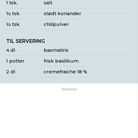
1 tsk.
salt
½ tsk.
stødt koriander
½ tsk.
chilipulver
TIL SERVERING
4 dl
basmatiris
1 potter
frisk basilikum
2 dl
cremefraiche 18 %