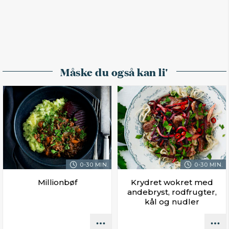
Måske du også kan li'
0-30 MIN.
0-30 MIN.
Millionbøf
Krydret wokret med
andebryst, rodfrugter,
kål og nudler