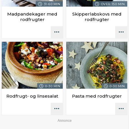
31-60 MIN.
OVER 150 MIN.
Madpandekager med
Skipperlabskovs med
rodfrugter
rodfrugter
0-30 MIN.
0-30 MIN.
Rodfrugt- og linsesalat
Pasta med rodfrugter