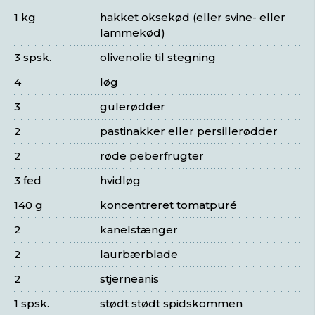
1 kg
hakket oksekød (eller svine- eller
lammekød)
3 spsk.
olivenolie til stegning
4
løg
3
gulerødder
2
pastinakker eller persillerødder
2
røde peberfrugter
3 fed
hvidløg
140 g
koncentreret tomatpuré
2
kanelstænger
2
laurbærblade
2
stjerneanis
1 spsk.
stødt stødt spidskommen