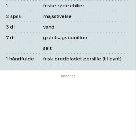
1
friske røde chilier
2 spsk.
majsstivelse
3 dl
vand
7 dl
grøntsagsbouillon
salt
1 håndfulde
frisk bredbladet persille (til pynt)