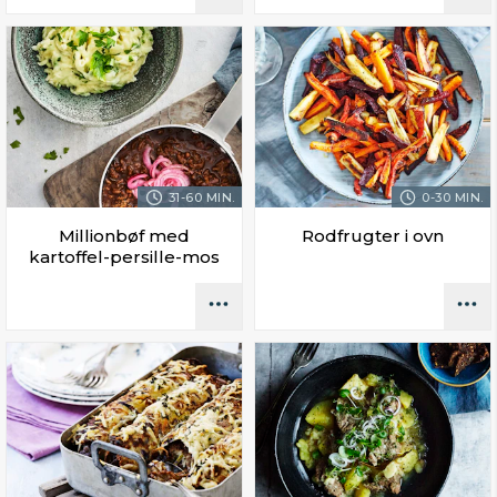
31-60 MIN.
0-30 MIN.
Millionbøf med
Rodfrugter i ovn
kartoffel-persille-mos