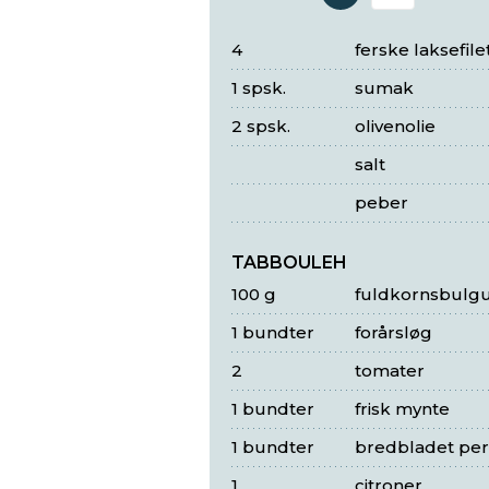
Antal 
4
ferske laksefile
1 spsk.
sumak
2 spsk.
olivenolie
salt
peber
TABBOULEH
100 g
fuldkornsbulg
1 bundter
forårsløg
2
tomater
1 bundter
frisk mynte
1 bundter
bredbladet pers
1
citroner