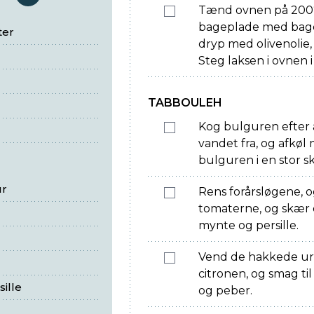
serveringer
Tænd ovnen på 200°.
bageplade med bagep
ter
dryp med olivenolie,
Steg laksen i ovnen i
TABBOULEH
Kog bulguren efter
vandet fra, og afkø
bulguren i en stor sk
ur
Rens forårsløgene, og
tomaterne, og skær 
mynte og persille.
Vend de hakkede urte
citronen, og smag til 
ille
og peber.