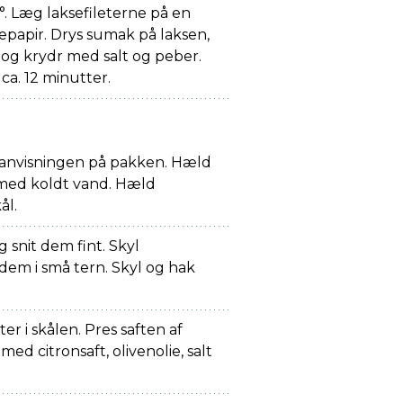
 Læg laksefileterne på en
apir. Drys sumak på laksen,
 og krydr med salt og peber.
 ca. 12 minutter.
 anvisningen på pakken. Hæld
l med koldt vand. Hæld
ål.
 snit dem fint. Skyl
dem i små tern. Skyl og hak
r i skålen. Pres saften af
med citronsaft, olivenolie, salt