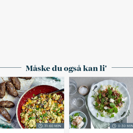
Måske du også kan li'
31-60 MIN.
0-30 MIN