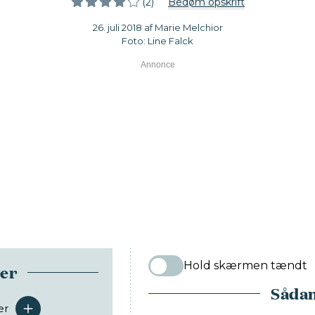
(2)
Bedøm opskrift
26. juli 2018 af Marie Melchior
Foto: Line Falck
Hold skærmen tændt
ser
Sådan
er