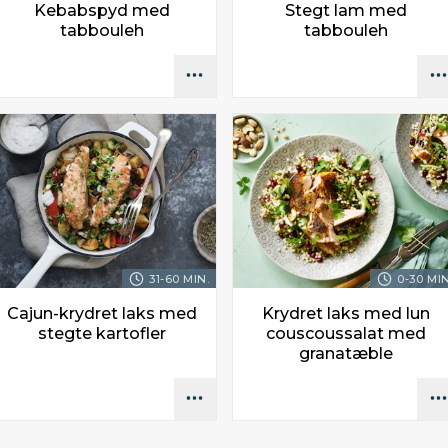
Kebabspyd med
Stegt lam med
tabbouleh
tabbouleh
31-60 MIN.
0-30 MIN
Cajun-krydret laks med
Krydret laks med lun
stegte kartofler
couscoussalat med
granatæble