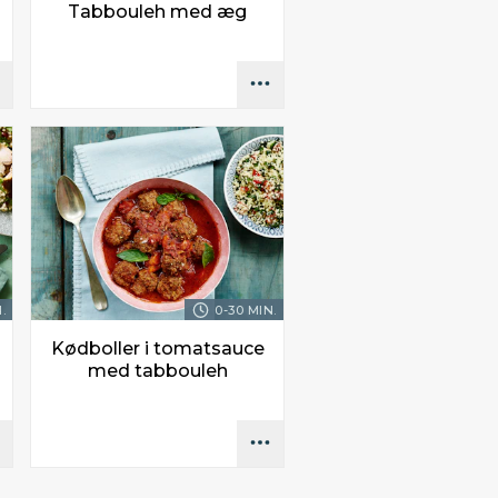
Tabbouleh med æg
.
0-30 MIN.
Kødboller i tomatsauce
med tabbouleh