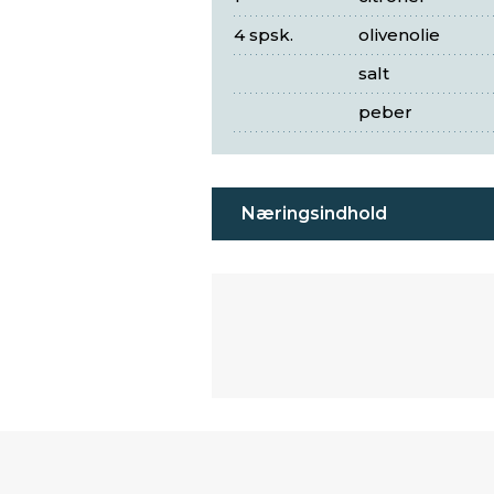
4 spsk.
olivenolie
salt
peber
Næringsindhold