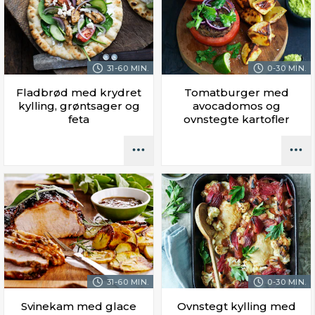
31-60 MIN.
0-30 MIN.
Fladbrød med krydret
Tomatburger med
kylling, grøntsager og
avocadomos og
feta
ovnstegte kartofler
31-60 MIN.
0-30 MIN.
Svinekam med glace
Ovnstegt kylling med