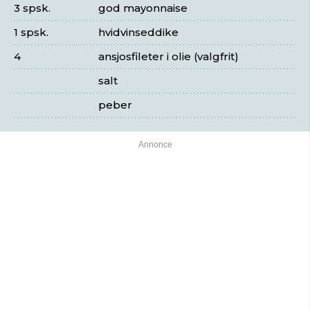
3 spsk.
god mayonnaise
1 spsk.
hvidvinseddike
4
ansjosfileter i olie (valgfrit)
salt
peber