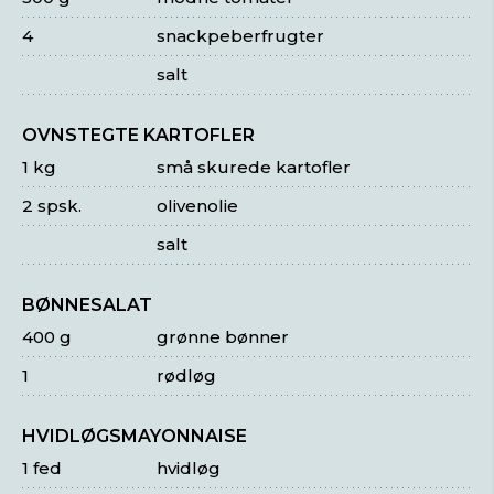
4
snackpeberfrugter
salt
OVNSTEGTE KARTOFLER
1 kg
små skurede kartofler
2 spsk.
olivenolie
salt
BØNNESALAT
400 g
grønne bønner
1
rødløg
HVIDLØGSMAYONNAISE
1 fed
hvidløg