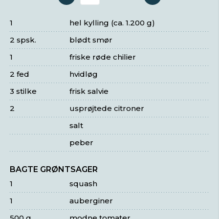
Antal serveringer
1
hel kylling (ca. 1.200 g)
2 spsk.
blødt smør
1
friske røde chilier
2 fed
hvidløg
3 stilke
frisk salvie
2
usprøjtede citroner
salt
peber
BAGTE GRØNTSAGER
1
squash
1
auberginer
500 g
modne tomater