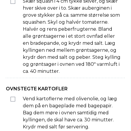
Skær squash i 4 cm tykke skiver, og skær
hver skive over i to. Skær auberginen i
grove stykker på ca. samme størrelse som
squashen. Skyl og halvér tomaterne.
Halvér og rens peberfrugterne. Bland
alle grøntsagerne i et stort ovnfad eller
en bradepande, og krydr med salt. Læg
kyllingen ned mellem grøntsagerne, og
krydr den med salt og peber. Steg kylling
og grøntsager i ovnen ved 180º varmluft i
ca. 40 minutter.
OVNSTEGTE KARTOFLER
Vend kartoflerne med olivenolie, og læg
dem på en bageplade med bagepapir.
Bag dem møre i ovnen samtidig med
kyllingen, de skal have ca. 30 minutter.
Krydr med salt før servering.