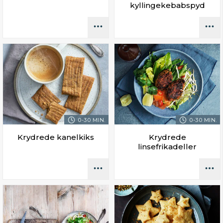
kyllingekebabspyd
0-30 MIN.
0-30 MIN.
Krydrede kanelkiks
Krydrede
linsefrikadeller