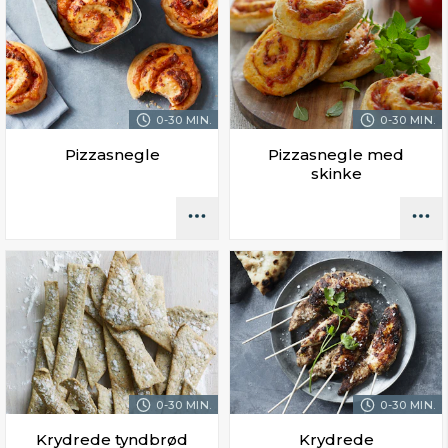
0-30 MIN.
0-30 MIN.
Pizzasnegle
Pizzasnegle med
skinke
0-30 MIN.
0-30 MIN.
Krydrede tyndbrød
Krydrede