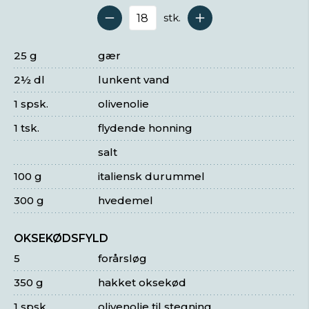
stk.
Antal serveringer
25 g
gær
2½ dl
lunkent vand
1 spsk.
olivenolie
1 tsk.
flydende honning
salt
100 g
italiensk durummel
300 g
hvedemel
OKSEKØDSFYLD
5
forårsløg
350 g
hakket oksekød
1 spsk.
olivenolie til stegning