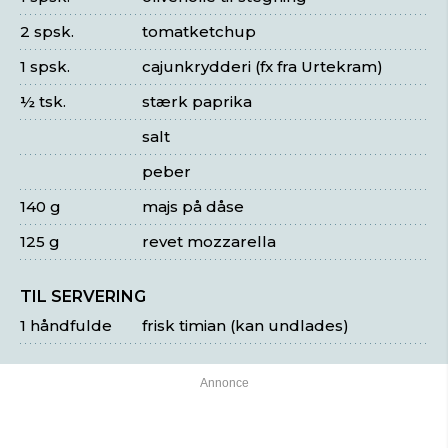
2 spsk.
tomatketchup
1 spsk.
cajunkrydderi (fx fra Urtekram)
½ tsk.
stærk paprika
salt
peber
140 g
majs på dåse
125 g
revet mozzarella
TIL SERVERING
1 håndfulde
frisk timian (kan undlades)