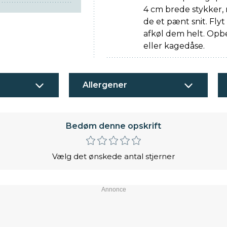
4 cm brede stykker, 
de et pænt snit. Fly
afkøl dem helt. Opb
eller kagedåse.
Allergener
Bedøm denne opskrift
Vælg det ønskede antal stjerner