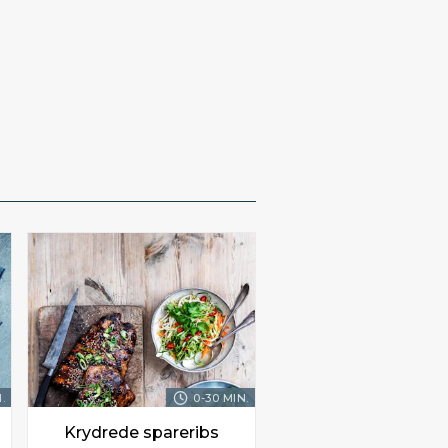
.
0-30 MIN.
Krydrede spareribs