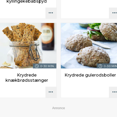
kyllingekebabspyd
0-30 MIN.
0-30 MIN
Krydrede
Krydrede gulerodsboller
knækbrødsstænger