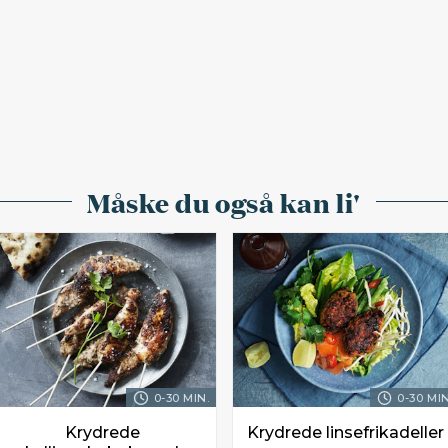
Måske du også kan li'
0-30 MIN.
0-30 MIN
Krydrede
Krydrede linsefrikadeller