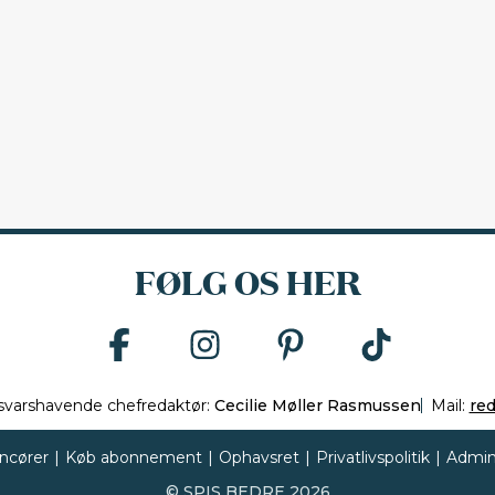
FØLG OS HER
svarshavende chefredaktør:
Cecilie Møller Rasmussen
Mail:
re
ncører
|
Køb abonnement
|
Ophavsret
|
Privatlivspolitik
|
Admin
©
SPIS BEDRE
2026