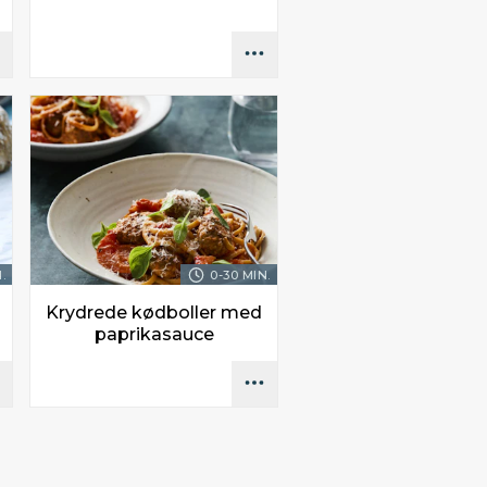
.
0-30 MIN.
Krydrede kødboller med
paprikasauce