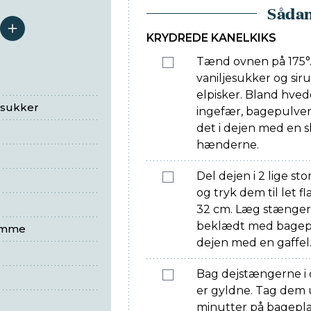
Sådan
serveringer
KRYDREDE KANELKIKS
Tænd ovnen på 175°.
vaniljesukker og sir
elpisker. Bland hve
osukker
ingefær, bagepulver 
det i dejen med en 
hænderne.
Del dejen i 2 lige stor
og tryk dem til let f
32 cm. Læg stænger
beklædt med bagepapi
omme
dejen med en gaffel
Bag dejstængerne i ov
er gyldne. Tag dem u
minutter på bagepla