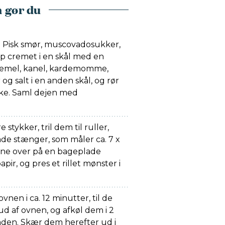
 gør du
 Pisk smør, muscovadosukker,
up cremet i en skål med en
demel, kanel, kardemomme,
og salt i en anden skål, og rør
ske. Saml dejen med
e stykker, tril dem til ruller,
lade stænger, som måler ca. 7 x
ne over på en bageplade
r, og pres et rillet mønster i
.
nen i ca. 12 minutter, til de
d af ovnen, og afkøl dem i 2
den. Skær dem herefter ud i