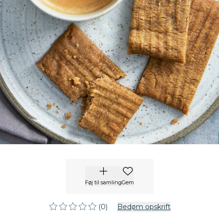
Føj til samling
Gem
(0)
Bedøm opskrift