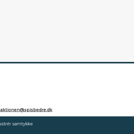
daktionen@spisbedre.dk
istrér samtykke