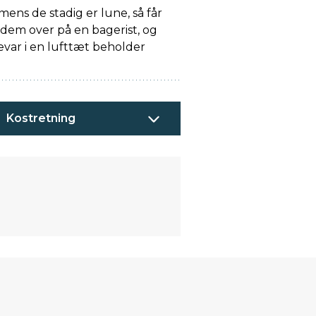
mens de stadig er lune, så får
t dem over på en bagerist, og
evar i en lufttæt beholder
Kostretning