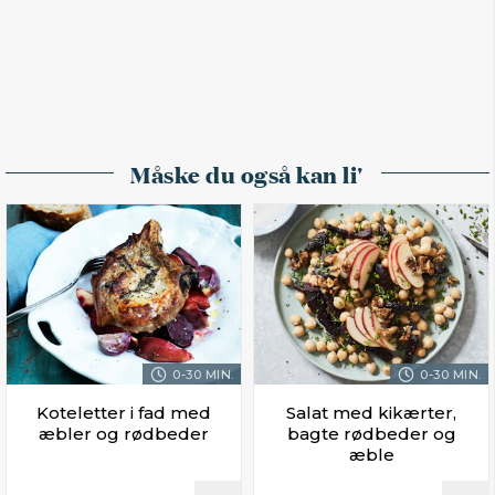
Måske du også kan li'
0-30 MIN.
0-30 MIN.
Koteletter i fad med
Salat med kikærter,
æbler og rødbeder
bagte rødbeder og
æble