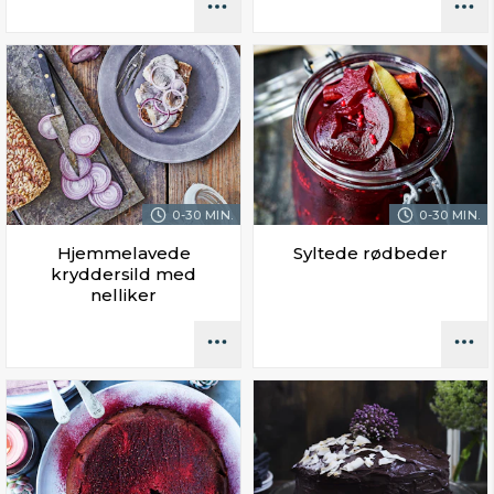
0-30 MIN.
0-30 MIN.
Hjemmelavede
Syltede rødbeder
kryddersild med
nelliker