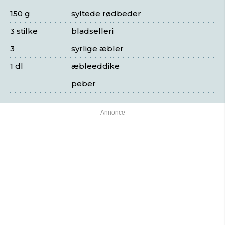
150 g
syltede rødbeder
3 stilke
bladselleri
3
syrlige æbler
1 dl
æbleeddike
peber