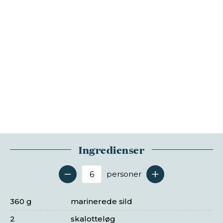
Ingredienser
personer
Antal serveringer
360 g
marinerede sild
2
skalotteløg