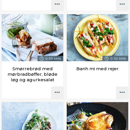
0-30 MIN.
0-30 MIN.
Smørrebrød med
Banh mi med rejer
mørbradbøffer, bløde
løg og agurkesalat