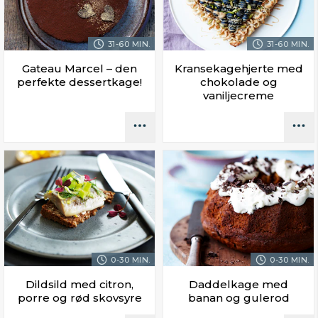
31-60 MIN.
31-60 MIN.
Gateau Marcel – den
Kransekagehjerte med
perfekte dessertkage!
chokolade og
vaniljecreme
0-30 MIN.
0-30 MIN.
Dildsild med citron,
Daddelkage med
porre og rød skovsyre
banan og gulerod