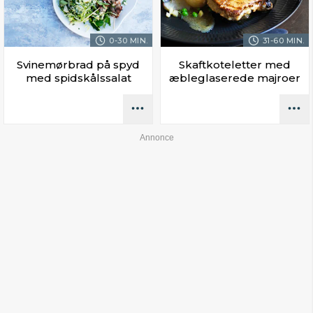
0-30 MIN.
31-60 MIN.
Svinemørbrad på spyd
Skaftkoteletter med
med spidskålssalat
æbleglaserede majroer