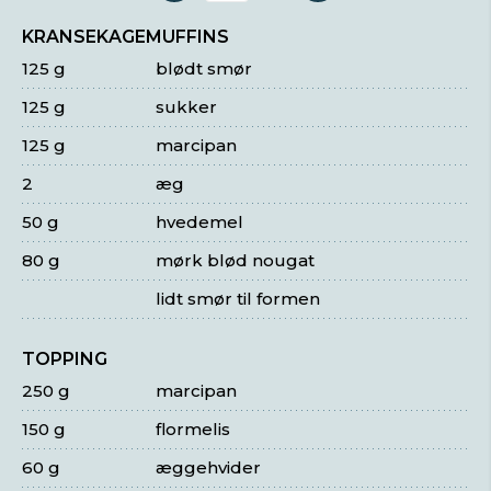
KRANSEKAGEMUFFINS
125 g
blødt smør
125 g
sukker
125 g
marcipan
2
æg
50 g
hvedemel
80 g
mørk blød nougat
lidt smør til formen
TOPPING
250 g
marcipan
150 g
flormelis
60 g
æggehvider