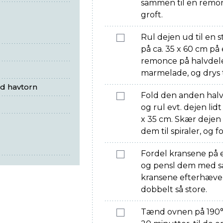
sammen til en remon
groft.
Rul dejen ud til en s
på ca. 35 x 60 cm på
remonce på halvdele
marmelade, og drys t
 havtorn
Fold den anden halv
og rul evt. dejen lid
x 35 cm. Skær dejen 
dem til spiraler, og 
Fordel kransene på
og pensl dem med 
kransene efterhæve i 
dobbelt så store.
Tænd ovnen på 190°, 