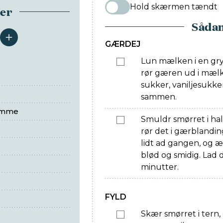
Hold skærmen tændt
ser
Sådan
serveringer
GÆRDEJ
Lun mælken i en gry
rør gæren ud i mælk
sukker, vaniljesukke
sammen.
omme
Smuldr smørret i hal
rør det i gærblandin
lidt ad gangen, og æl
blød og smidig. Lad d
minutter.
FYLD
Skær smørret i tern