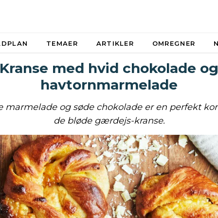
ADPLAN
TEMAER
ARTIKLER
OMREGNER
Kranse med hvid chokolade o
havtornmarmelade
e marmelade og søde chokolade er en perfekt ko
de bløde gærdejs-kranse.