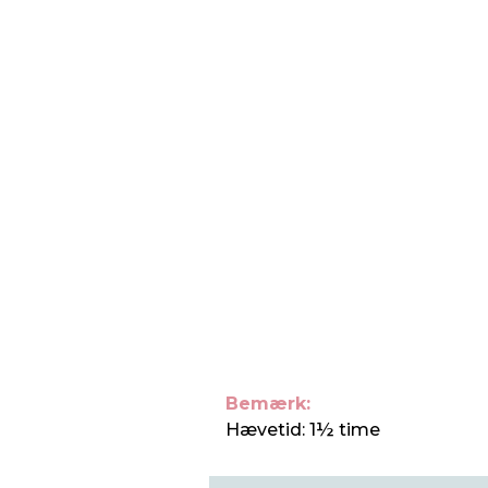
Bemærk:
Hævetid: 1½ time