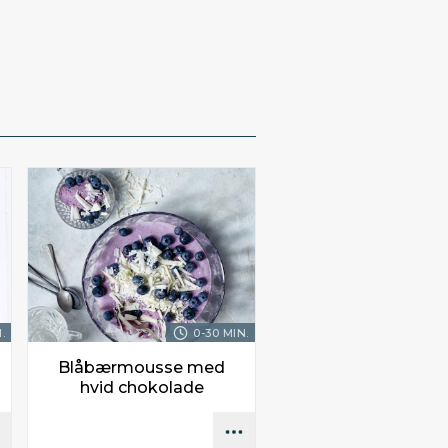
.
0-30 MIN.
Blåbærmousse med
hvid chokolade