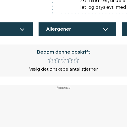
20 minutter, til de e
let, og drys evt. med 
Allergener
Bedøm denne opskrift
Vælg det ønskede antal stjerner