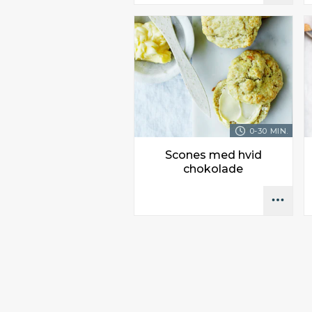
0-30 MIN.
Scones med hvid
chokolade