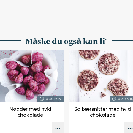
Måske du også kan li'
0-30 MIN.
0-30 MIN
Nødder med hvid
Solbærsnitter med hvid
chokolade
chokolade