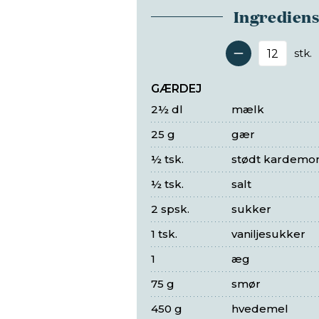
Ingredien
stk.
Antal 
GÆRDEJ
2½ dl
mælk
25 g
gær
½ tsk.
stødt kardem
½ tsk.
salt
2 spsk.
sukker
1 tsk.
vaniljesukker
1
æg
75 g
smør
450 g
hvedemel