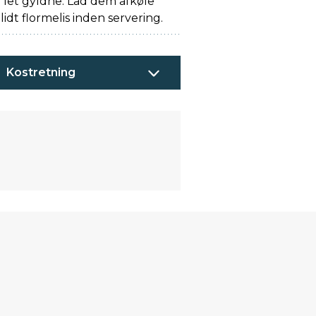
r let gyldne. Lad dem afkøle
lidt flormelis inden servering.
Kostretning