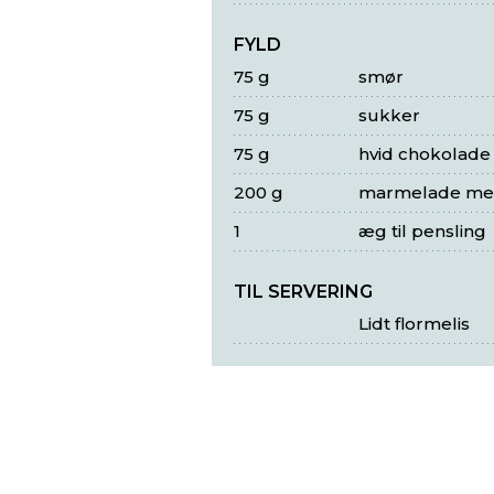
FYLD
75 g
smør
75 g
sukker
75 g
hvid chokolade
200 g
marmelade med
1
æg til pensling
TIL SERVERING
Lidt flormelis