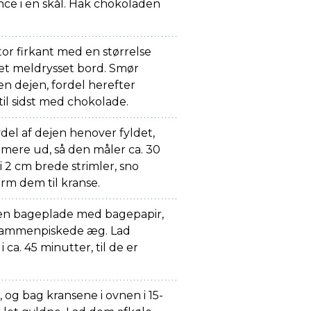
ce i en skål. Hak chokoladen
tor firkant med en størrelse
 et meldrysset bord. Smør
n dejen, fordel herefter
il sidst med chokolade.
del af dejen henover fyldet,
t mere ud, så den måler ca. 30
i 2 cm brede strimler, sno
form dem til kranse.
 en bageplade med bagepapir,
sammenpiskede æg. Lad
ca. 45 minutter, til de er
og bag kransene i ovnen i 15-