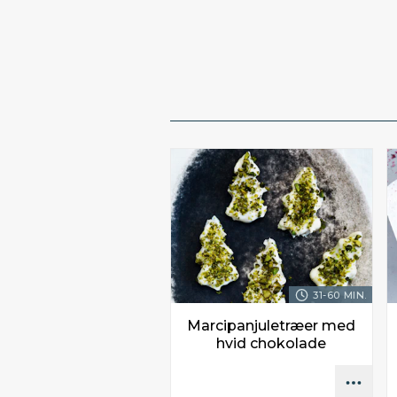
31-60 MIN.
Marcipanjuletræer med
hvid chokolade