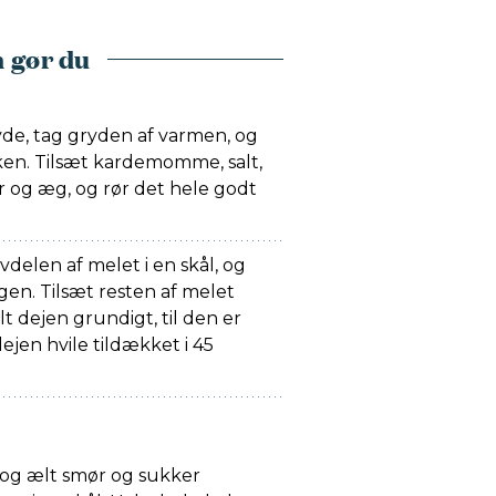
 gør du
de, tag gryden af varmen, og
en. Tilsæt kardemomme, salt,
r og æg, og rør det hele godt
vdelen af melet i en skål, og
gen. Tilsæt resten af melet
t dejen grundigt, til den er
ejen hvile tildækket i 45
, og ælt smør og sukker