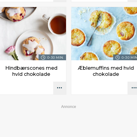
0-30 MIN.
0-30 MIN
Hindbærscones med
Æblemuffins med hvid
hvid chokolade
chokolade