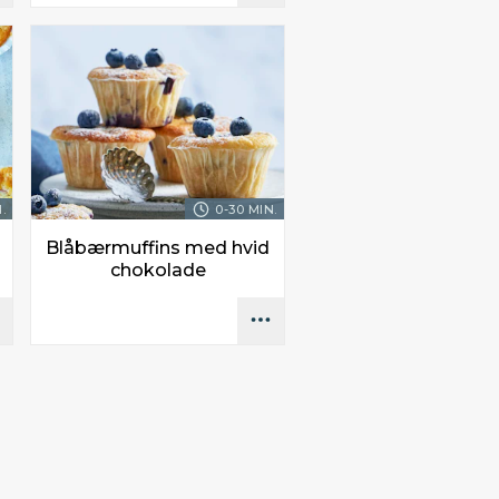
.
0-30 MIN.
Blåbærmuffins med hvid
chokolade