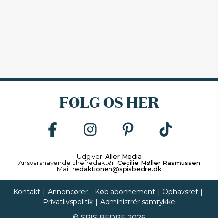
FØLG OS HER
Udgiver:
Aller Media
Ansvarshavende chefredaktør:
Cecilie Møller Rasmussen
Mail:
redaktionen@spisbedre.dk
Kontakt
|
Annoncører
|
Køb abonnement
|
Ophavsret
|
Privatlivspolitik
|
Administrér samtykke
©
SPIS BEDRE
2026