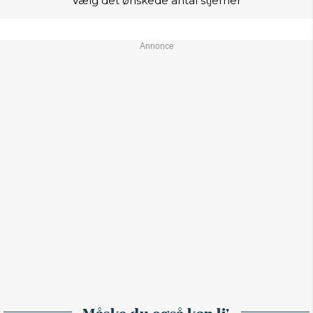
Vælg det ønskede antal stjerner
Måske du også kan li'