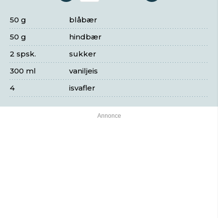
50 g
blåbær
50 g
hindbær
2 spsk.
sukker
300 ml
vaniljeis
4
isvafler