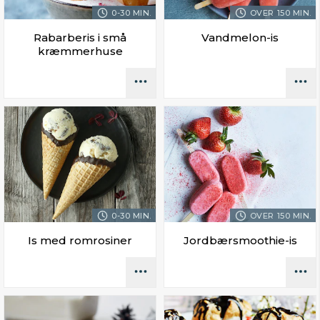
0-30 MIN.
OVER 150 MIN.
Rabarberis i små
Vandmelon-is
kræmmerhuse
0-30 MIN.
OVER 150 MIN.
Is med romrosiner
Jordbærsmoothie-is